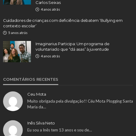
Carlos Seixas
4 anos atrás
Cuidadores de crianças com deficiência debatem ‘Bullying em
contexto escolar’
5 anos atrás
Imaginarius Participa: Um programa de
voluntariado que “dá asas” à juventude
4 anos atrás
COMENTÁRIOS RECENTES
Ceu Mota
Muito obrigada pela divulgação!! Céu Mota Plogging Santa
Maria da…
Inês Silva Neto
Eu sou a Inês tem 13 anos e sou de…