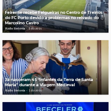
Feirense recebe Felgueiras no Centro de Treinos
do FC Porto devido a problemas no relvado do
Marcolino Castro
Rádio Sintonia
1 dia atrás
Já nasceram 45 “Infantes da Terra de Santa
Maria” durante a Viagem Medieval
Rádio Sintonia
1 dia atrás