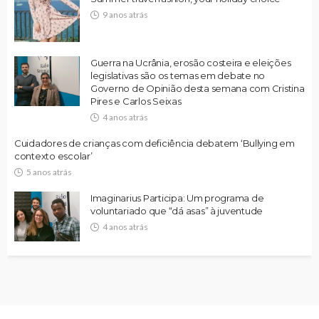
9 anos atrás
Guerra na Ucrânia, erosão costeira e eleições
legislativas são os temas em debate no
Governo de Opinião desta semana com Cristina
Pires e Carlos Seixas
4 anos atrás
Cuidadores de crianças com deficiência debatem ‘Bullying em
contexto escolar’
5 anos atrás
Imaginarius Participa: Um programa de
voluntariado que “dá asas” à juventude
4 anos atrás