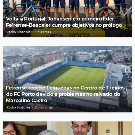
Volta a Portugal: Johansen é o primeiro líder,
Feirense-Beeceler cumpre objetivos no prólogo
Rádio Sintonia
1 dia atrás
Feirense recebe Felgueiras no Centro de Treinos
do FC Porto devido a problemas no relvado do
Marcolino Castro
Rádio Sintonia
2 dias atrás