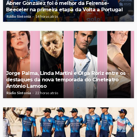
Abner González foi o melhor da Feirense-
Beeceler na primeira etapa da Volta a Portugal
Rádio Sintonia
14 horas atrás
Jorge Palma, Linda Martini e Olga Roriz entre os
destaques da nova temporada do Cineteatro
António Lamoso
Rádio Sintonia
22 horas atrás