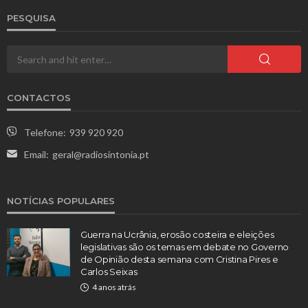
PESQUISA
CONTACTOS
Telefone:
939 920 920
Email:
geral@radiosintonia.pt
NOTÍCIAS POPULARES
Guerra na Ucrânia, erosão costeira e eleições
legislativas são os temas em debate no Governo
de Opinião desta semana com Cristina Pires e
Carlos Seixas
4 anos atrás