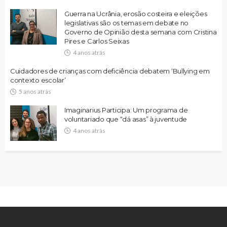
Guerra na Ucrânia, erosão costeira e eleições
legislativas são os temas em debate no
Governo de Opinião desta semana com Cristina
Pires e Carlos Seixas
4 anos atrás
Cuidadores de crianças com deficiência debatem ‘Bullying em
contexto escolar’
5 anos atrás
Imaginarius Participa: Um programa de
voluntariado que “dá asas” à juventude
4 anos atrás