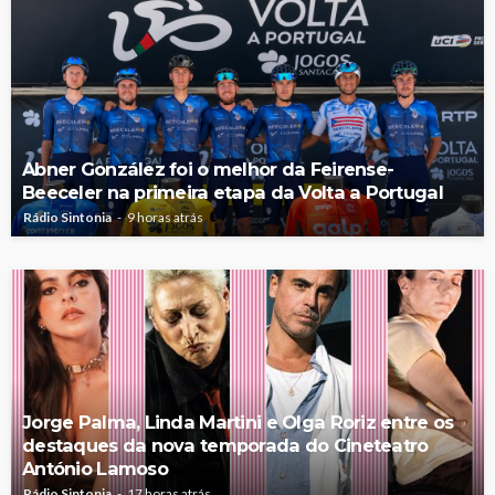
Abner González foi o melhor da Feirense-
Beeceler na primeira etapa da Volta a Portugal
Rádio Sintonia
9 horas atrás
Jorge Palma, Linda Martini e Olga Roriz entre os
destaques da nova temporada do Cineteatro
António Lamoso
Rádio Sintonia
17 horas atrás