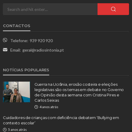
CONTACTOS
Telefone:
939 920 920
Email:
geral@radiosintonia.pt
NOTÍCIAS POPULARES
Guerra na Ucrânia, erosão costeira e eleições
legislativas são os temas em debate no Governo
de Opinião desta semana com Cristina Pires e
Carlos Seixas
4 anos atrás
Cuidadores de crianças com deficiência debatem ‘Bullying em
contexto escolar’
5 anos atrás