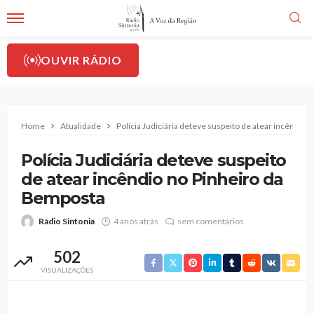
OUVIR RÁDIO
Home
Atualidade
Polícia Judiciária deteve suspeito de atear incêndio
Polícia Judiciária deteve suspeito
de atear incêndio no Pinheiro da
Bemposta
Rádio Sintonia
4 anos atrás
sem comentários
502
VISUALIZAÇÕES