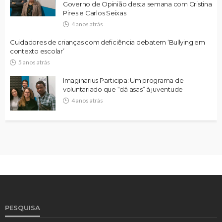
Governo de Opinião desta semana com Cristina
Pires e Carlos Seixas
4 anos atrás
Cuidadores de crianças com deficiência debatem ‘Bullying em
contexto escolar’
5 anos atrás
Imaginarius Participa: Um programa de
voluntariado que “dá asas” à juventude
4 anos atrás
PESQUISA