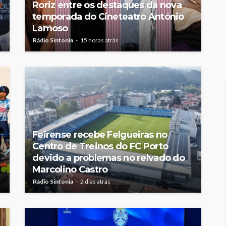
Roriz entre os destaques da nova
temporada do Cineteatro António
Lamoso
Rádio Sintonia
15 horas atrás
Feirense recebe Felgueiras no
Centro de Treinos do FC Porto
devido a problemas no relvado do
Marcolino Castro
Rádio Sintonia
2 dias atrás