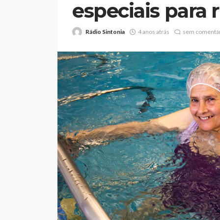
especiais para 
Rádio Sintonia
4 anos atrás
sem comentár