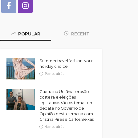
POPULAR
RECENT
Summer travel fashion, your
holiday choice
9 anos atrás
Guerra na Ucrânia, erosão
costeira e eleições
legislativas são os temas em
debate no Governo de
Opinião desta semana com
Cristina Pires e Carlos Seixas
4 anos atrás