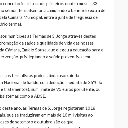
o concelho inscritos nos primeiros quatro meses, 33
o sénior Termalsenior, acumulando o benefício extra de
pela Câmara Municipal, entre a junta de freguesia de
ário termal.
ssos munícipes às Termas de S. Jorge através destes
 promoção da saúde e qualidade de vida das nossas
e da Câmara, Emídio Sousa, que elegeu a educação para a
ntervenção, privilegiando a saúde preventiva sem
is, os termalistas podem ainda usufruir da
ma Nacional de Saúde, com dedução imediata de 35% do
 e tratamentos), num limite de 95 euros por utente, ou
ubsistemas como a ADSE.
o deste ano, as Termas de S. Jorge registaram 1018
is, que se traduziram em mais de 10 mil visitas ao
eses de setembro e outubro são os que,