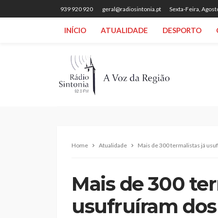
939 920 920
geral@radiosintonia.pt
Sexta-Feira, Agost
INÍCIO
ATUALIDADE
DESPORTO
Home
Atualidade
Mais de 300 termalistas já usu
Mais de 300 ter
usufruíram dos