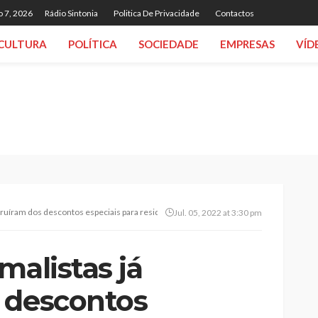
o 7, 2026
Rádio Sintonia
Politica De Privacidade
Contactos
CULTURA
POLÍTICA
SOCIEDADE
EMPRESAS
VÍD
fruíram dos descontos especiais para residentes
Jul. 05, 2022 at 3:30 pm
malistas já
 descontos