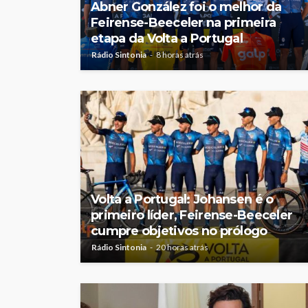
Abner González foi o melhor da
Feirense-Beeceler na primeira
etapa da Volta a Portugal
Rádio Sintonia
8 horas atrás
Volta a Portugal: Johansen é o
primeiro líder, Feirense-Beeceler
cumpre objetivos no prólogo
Rádio Sintonia
20 horas atrás