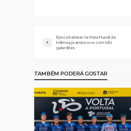
Época balnear na Praia Fluvial da
Mâmoa já arrancou e com três
galardões
Feirense recebe F
no Centro de Trei
Porto devido a pr
TAMBÉM PODERÁ GOSTAR
no relvado do Mar
Castro
Rádio Sintonia
2 dias atrás