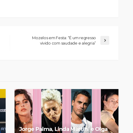
Mozelos em Festa: “É um regresso
vivido com saudade e alegria”
elgueiras
nos do FC
Abner González foi o
oblemas
melhor da Feirense-
colino
Beeceler na primeira etapa
da Volta a Portugal
Rádio Sintonia
8 horas atrás
Jorge Palma, Linda Martini e Olga