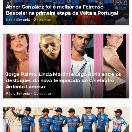
Abner González foi o melhor da Feirense-
Beeceler na primeira etapa da Volta a Portugal
Rádio Sintonia
2 dias atrás
Jorge Palma, Linda Martini e Olga Roriz entre os
destaques da nova temporada do Cineteatro
António Lamoso
Rádio Sintonia
2 dias atrás