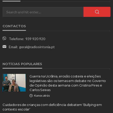
CONTACTOS
Telefone:
939 920 920
Email:
geral@radiosintonia.pt
NOTÍCIAS POPULARES
Guerra na Ucrânia, erosão costeira e eleições
legislativas são os temas em debate no Governo
de Opinião desta semana com Cristina Pires e
Carlos Seixas
4 anos atrás
Cuidadores de crianças com deficiência debatem ‘Bullying em
contexto escolar’