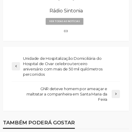
Rádio Sintonia
VER TODAS AS NOTÍCIAS
Unidade de Hospitalização Domiciliária do
Hospital de Ovar celebrou terceiro
aniversário com mais de 50 mil quilómetros
percorridos
GNR deteve homem por ameaçar e
maltratar a companheira em Santa Maria da
Feira
TAMBÉM PODERÁ GOSTAR