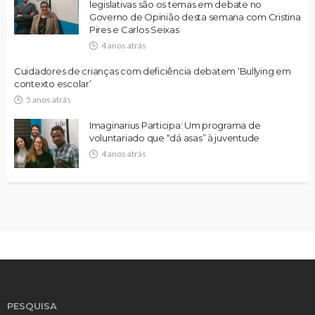
legislativas são os temas em debate no
Governo de Opinião desta semana com Cristina
Pires e Carlos Seixas
4 anos atrás
Cuidadores de crianças com deficiência debatem ‘Bullying em
contexto escolar’
5 anos atrás
Imaginarius Participa: Um programa de
voluntariado que “dá asas” à juventude
4 anos atrás
PESQUISA