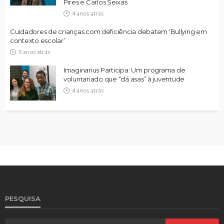
Pires e Carlos Seixas
4 anos atrás
Cuidadores de crianças com deficiência debatem ‘Bullying em
contexto escolar’
5 anos atrás
Imaginarius Participa: Um programa de
voluntariado que “dá asas” à juventude
4 anos atrás
PESQUISA