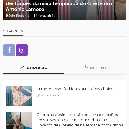
destaques da nova temporada do Cineteatro
António Lamoso
Rádio Sintonia
14 horas atrás
SIGA-NOS
POPULAR
RECENT
Summer travel fashion, your holiday choice
9 anos atrás
Guerra na Ucrânia, erosão costeira e eleições
legislativas são os temas em debate no
Governo de Opinião desta semana com Cristina