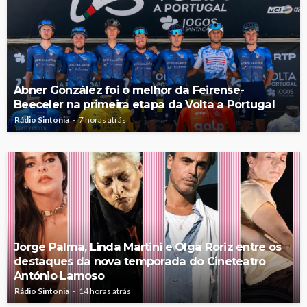
Abner González foi o melhor da Feirense-
Beeceler na primeira etapa da Volta a Portugal
Rádio Sintonia
7 horas atrás
Jorge Palma, Linda Martini e Olga Roriz entre os
destaques da nova temporada do Cineteatro
António Lamoso
Rádio Sintonia
14 horas atrás