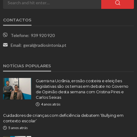
CONTACTOS
Telefone:
939 920 920
Email:
geral@radiosintonia.pt
NOTÍCIAS POPULARES
Guerra na Ucrânia, erosão costeira e eleições
legislativas são os temas em debate no Governo
de Opinião desta semana com Cristina Pires e
Carlos Seixas
4 anos atrás
Cuidadores de crianças com deficiência debatem ‘Bullying em
contexto escolar’
5 anos atrás