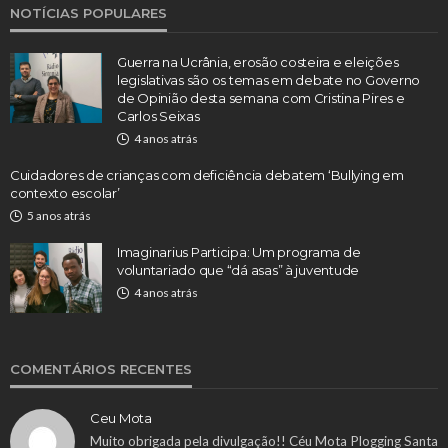
NOTÍCIAS POPULARES
Guerra na Ucrânia, erosão costeira e eleições
legislativas são os temas em debate no Governo
de Opinião desta semana com Cristina Pires e
Carlos Seixas
4 anos atrás
Cuidadores de crianças com deficiência debatem ‘Bullying em
contexto escolar’
5 anos atrás
Imaginarius Participa: Um programa de
voluntariado que “dá asas” à juventude
4 anos atrás
COMENTÁRIOS RECENTES
Ceu Mota
Muito obrigada pela divulgação!! Céu Mota Plogging Santa