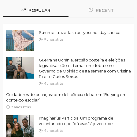
POPULAR
RECENT
Summer travel fashion, your holiday choice
9 anos atrás
Guerra na Ucrânia, erosão costeira e eleições
legislativas são os temas em debate no
Governo de Opinião desta semana com Cristina
Pires e Carlos Seixas
4 anos atrás
Cuidadores de crianças com deficiência debatem ‘Bullying em
contexto escolar’
5 anos atrás
Imaginarius Participa: Um programa de
voluntariado que “dá asas” à juventude
4 anos atrás