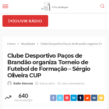
OUVIR RÁDIO
Home
Atualidade
Clube Desportivo Paços de Brandão organiza Torneio
Clube Desportivo Paços de
Brandão organiza Torneio de
Futebol de Formação – Sérgio
Oliveira CUP
Rádio Sintonia
4 anos atrás
sem comentários
640
VISUALIZAÇÕES