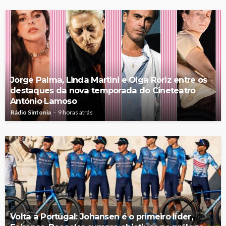
Jorge Palma, Linda Martini e Olga Roriz entre os
destaques da nova temporada do Cineteatro
António Lamoso
Rádio Sintonia
9 horas atrás
Volta a Portugal: Johansen é o primeiro líder,