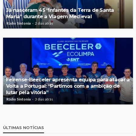
Já nasceram 45 “Infantes da Terra de Santa
Maria” durante a Viagem Medieval
Rádio Sintonia
2 dias atrás
Feirense-Beeceler apresenta equipa para atacar a
Volta a Portugal: “Partimos com a ambição de
lutar pela vitória”
Rádio Sintonia
3 dias atrás
ÚLTIMAS NOTÍCIAS