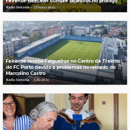
Feirense-Beeceler cumpre objetivos no prólogo
Rádio Sintonia
13 horas atrás
Feirense recebe Felgueiras no Centro de Treinos
do FC Porto devido a problemas no relvado do
Marcolino Castro
Rádio Sintonia
1 dia atrás