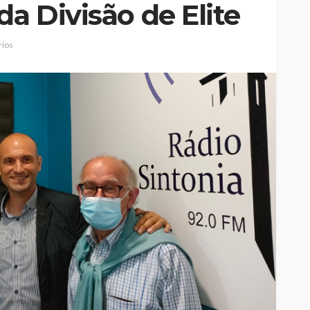
da Divisão de Elite
ios
Jorge Palma, Linda Martini e
 o
Olga Roriz entre os
e-
destaques da nova
ira etapa
temporada do Cineteatro
l
António Lamoso
Rádio Sintonia
9 horas atrás