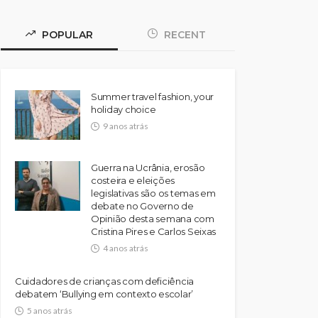
POPULAR
RECENT
Summer travel fashion, your
holiday choice
9 anos atrás
Guerra na Ucrânia, erosão
costeira e eleições
legislativas são os temas em
debate no Governo de
Opinião desta semana com
Cristina Pires e Carlos Seixas
4 anos atrás
Cuidadores de crianças com deficiência
debatem ‘Bullying em contexto escolar’
5 anos atrás