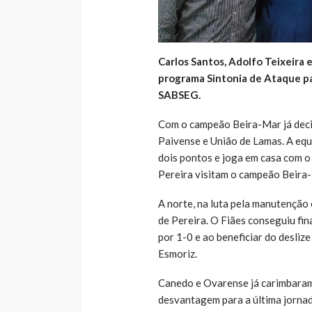
Carlos Santos, Adolfo Teixeira 
programa Sintonia de Ataque pa
SABSEG.
Com o campeão Beira-Mar já decidi
Paivense e União de Lamas. A equ
dois pontos e joga em casa com 
Pereira visitam o campeão Beira
A norte, na luta pela manutenção 
de Pereira. O Fiães conseguiu fin
por 1-0 e ao beneficiar do desli
Esmoriz.
Canedo e Ovarense já carimbaram
desvantagem para a última jornad