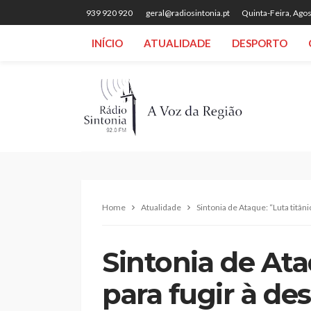
939 920 920
geral@radiosintonia.pt
Quinta-Feira, Agos
INÍCIO
ATUALIDADE
DESPORTO
Home
Atualidade
Sintonia de Ataque: “Luta titân
Sintonia de Ata
para fugir à d