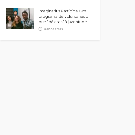
Imaginarius Participa: Um
programa de voluntariado
que “dá asas” à juventude
4 anos atrás