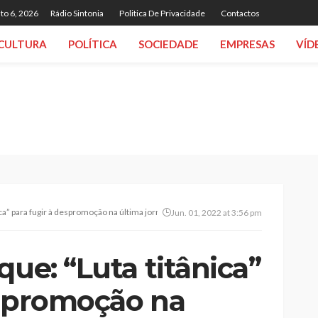
to 6, 2026
Rádio Sintonia
Politica De Privacidade
Contactos
CULTURA
POLÍTICA
SOCIEDADE
EMPRESAS
VÍD
ica” para fugir à despromoção na última jornada da Divisão de Elite
Jun. 01, 2022 at 3:56 pm
que: “Luta titânica”
espromoção na