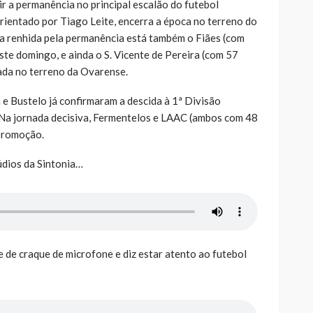
r a permanência no principal escalão do futebol
rientado por Tiago Leite, encerra a época no terreno do
a renhida pela permanência está também o Fiães (com
ste domingo, e ainda o S. Vicente de Pereira (com 57
nada no terreno da Ovarense.
 e Bustelo já confirmaram a descida à 1ª Divisão
. Na jornada decisiva, Fermentelos e LAAC (ambos com 48
spromoção.
údios da Sintonia…
le de craque de microfone e diz estar atento ao futebol