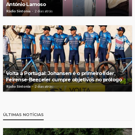
António Lamoso
Rádio Sintonia
2 dias atrás
Volta a Portugal: Johansen é o primeiro líder,
Feirense-Beeceler cumpre objetivos no prólogo
Rádio Sintonia
2 dias atrás
ÚLTIMAS NOTÍCIAS