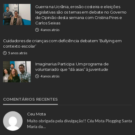
Guerra na Ucrânia, erosão costeira e eleições
legislativas são os temas em debate no Governo
de Opinião desta semana com Cristina Pires e
Carlos Seixas
4 anos atrás
Cuidadores de crianças com deficiência debatem ‘Bullying em
contexto escolar’
5 anos atrás
Imaginarius Participa: Um programa de
voluntariado que “dá asas” à juventude
4 anos atrás
COMENTÁRIOS RECENTES
Ceu Mota
Muito obrigada pela divulgação!! Céu Mota Plogging Santa
Maria da…