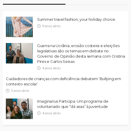
Summer travel fashion, your holiday choice
9 anos atrás
Guerra na Ucrânia, erosão costeira e eleições
legislativas são os temas em debate no
Governo de Opinião desta semana com Cristina
Pires e Carlos Seixas
4 anos atrás
Cuidadores de crianças com deficiência debatem ‘Bullying em
contexto escolar’
5 anos atrás
Imaginarius Participa: Um programa de
voluntariado que “dá asas” à juventude
4 anos atrás