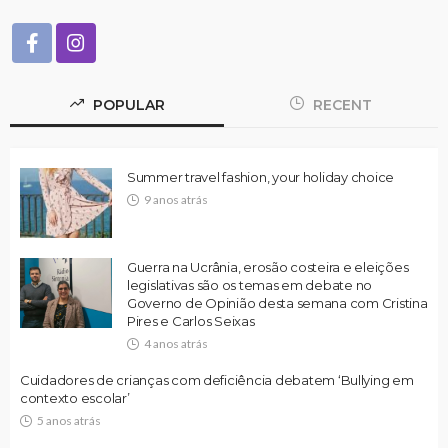
POPULAR
RECENT
Summer travel fashion, your holiday choice
9 anos atrás
Guerra na Ucrânia, erosão costeira e eleições
legislativas são os temas em debate no
Governo de Opinião desta semana com Cristina
Pires e Carlos Seixas
4 anos atrás
Cuidadores de crianças com deficiência debatem ‘Bullying em
contexto escolar’
5 anos atrás