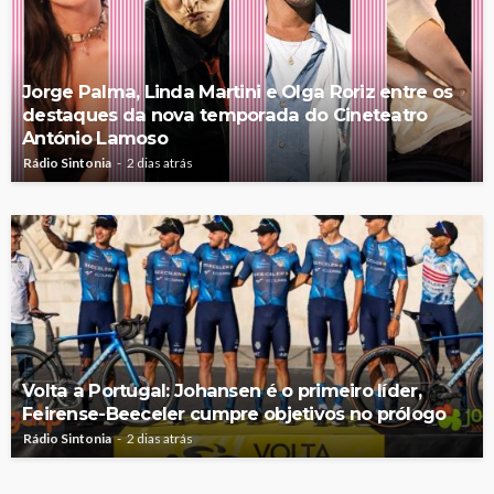
Jorge Palma, Linda Martini e Olga Roriz entre os
destaques da nova temporada do Cineteatro
António Lamoso
Rádio Sintonia
2 dias atrás
Volta a Portugal: Johansen é o primeiro líder,
Feirense-Beeceler cumpre objetivos no prólogo
Rádio Sintonia
2 dias atrás