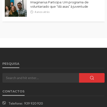
Imaginarius Participa: Um programa de
voluntariado que “dá asas” à juventude
4 anos atrás
PESQUISA
CONTACTOS
Telefone:
939 920 920