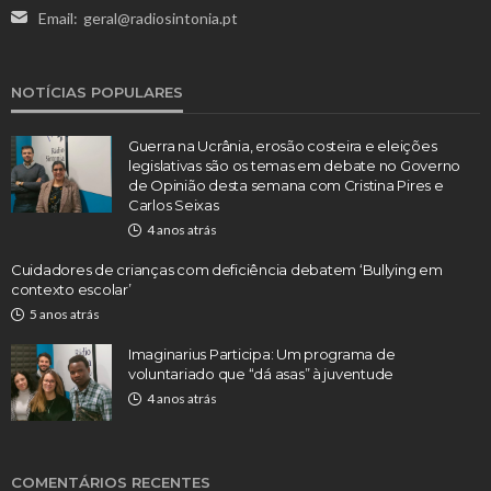
Email:
geral@radiosintonia.pt
NOTÍCIAS POPULARES
Guerra na Ucrânia, erosão costeira e eleições
legislativas são os temas em debate no Governo
de Opinião desta semana com Cristina Pires e
Carlos Seixas
4 anos atrás
Cuidadores de crianças com deficiência debatem ‘Bullying em
contexto escolar’
5 anos atrás
Imaginarius Participa: Um programa de
voluntariado que “dá asas” à juventude
4 anos atrás
COMENTÁRIOS RECENTES