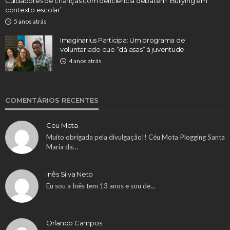
Cuidadores de crianças com deficiência debatem ‘Bullying em
contexto escolar’
5 anos atrás
Imaginarius Participa: Um programa de
voluntariado que “dá asas” à juventude
4 anos atrás
COMENTÁRIOS RECENTES
Ceu Mota
Muito obrigada pela divulgação!! Céu Mota Plogging Santa
Maria da…
Inês Silva Neto
Eu sou a Inês tem 13 anos e sou de…
Orlando Campos