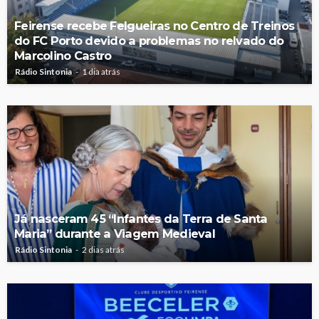
Feirense recebe Felgueiras no Centro de Treinos
do FC Porto devido a problemas no relvado do
Marcolino Castro
Rádio Sintonia
1 dia atrás
Já nasceram 45 “Infantes da Terra de Santa
Maria” durante a Viagem Medieval
Rádio Sintonia
2 dias atrás