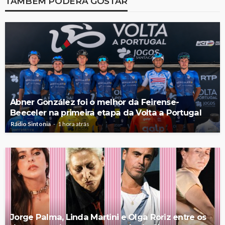
TAMBÉM PODERÁ GOSTAR
Abner González foi o melhor da Feirense-
Beeceler na primeira etapa da Volta a Portugal
Rádio Sintonia
1 hora atrás
Jorge Palma, Linda Martini e Olga Roriz entre os