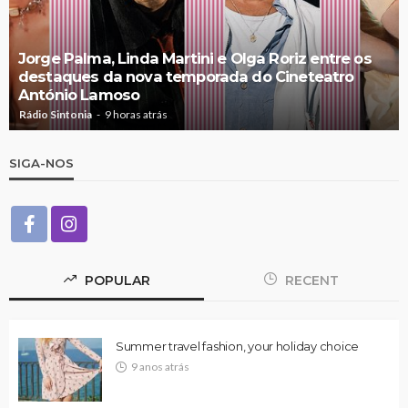
Jorge Palma, Linda Martini e Olga Roriz entre os
destaques da nova temporada do Cineteatro
António Lamoso
Rádio Sintonia
9 horas atrás
SIGA-NOS
POPULAR
RECENT
Summer travel fashion, your holiday choice
9 anos atrás