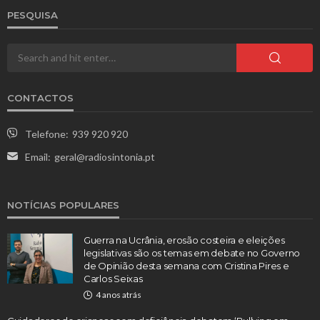
PESQUISA
CONTACTOS
Telefone:
939 920 920
Email:
geral@radiosintonia.pt
NOTÍCIAS POPULARES
Guerra na Ucrânia, erosão costeira e eleições
legislativas são os temas em debate no Governo
de Opinião desta semana com Cristina Pires e
Carlos Seixas
4 anos atrás