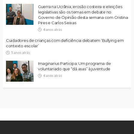
Guerra na Ucrânia, erosão costeira e eleições
legislativas são os temas em debate no
Governo de Opinião desta semana com Cristina
Pires e Carlos Seixas
4 anos atrás
Cuidadores de crianças com deficiência debatem ‘Bullying em
contexto escolar’
5 anos atrás
Imaginarius Participa: Um programa de
voluntariado que “dá asas” à juventude
4 anos atrás