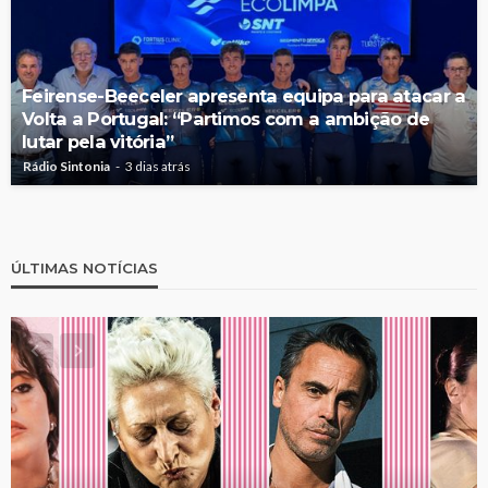
Feirense-Beeceler apresenta equipa para atacar a
Volta a Portugal: “Partimos com a ambição de
lutar pela vitória”
Rádio Sintonia
3 dias atrás
ÚLTIMAS NOTÍCIAS