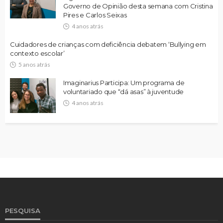
Governo de Opinião desta semana com Cristina
Pires e Carlos Seixas
4 anos atrás
Cuidadores de crianças com deficiência debatem ‘Bullying em
contexto escolar’
5 anos atrás
Imaginarius Participa: Um programa de
voluntariado que “dá asas” à juventude
4 anos atrás
PESQUISA