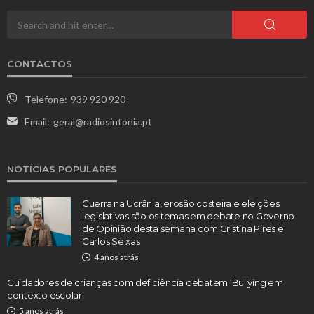
CONTACTOS
Telefone:
939 920 920
Email:
geral@radiosintonia.pt
NOTÍCIAS POPULARES
Guerra na Ucrânia, erosão costeira e eleições
legislativas são os temas em debate no Governo
de Opinião desta semana com Cristina Pires e
Carlos Seixas
4 anos atrás
Cuidadores de crianças com deficiência debatem ‘Bullying em
contexto escolar’
5 anos atrás