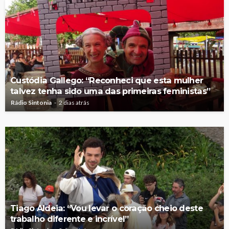
Custódia Gallego: “Reconheci que esta mulher
talvez tenha sido uma das primeiras feministas”
Rádio Sintonia
2 dias atrás
Tiago Aldeia: “Vou levar o coração cheio deste
trabalho diferente e incrível”