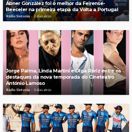
Abner González foi o melhor da Feirense-
Beeceler na primeira etapa da Volta a Portugal
Rádio Sintonia
2 dias atrás
Jorge Palma, Linda Martini e Olga Roriz entre os
destaques da nova temporada do Cineteatro
António Lamoso
Rádio Sintonia
3 dias atrás