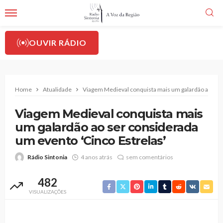
OUVIR RÁDIO
Home
Atualidade
Viagem Medieval conquista mais um galardão ao ser 
Viagem Medieval conquista mais
um galardão ao ser considerada
um evento ‘Cinco Estrelas’
Rádio Sintonia
4 anos atrás
sem comentários
482
VISUALIZAÇÕES