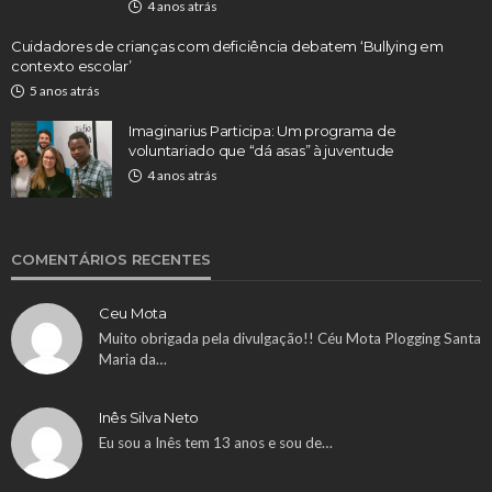
4 anos atrás
Cuidadores de crianças com deficiência debatem ‘Bullying em
contexto escolar’
5 anos atrás
Imaginarius Participa: Um programa de
voluntariado que “dá asas” à juventude
4 anos atrás
COMENTÁRIOS RECENTES
Ceu Mota
Muito obrigada pela divulgação!! Céu Mota Plogging Santa
Maria da…
Inês Silva Neto
Eu sou a Inês tem 13 anos e sou de…