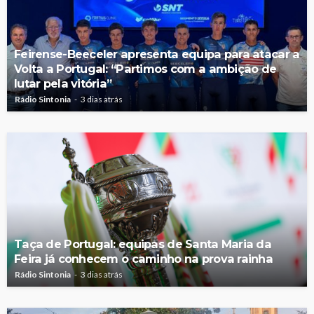
Feirense-Beeceler apresenta equipa para atacar a
Volta a Portugal: “Partimos com a ambição de
lutar pela vitória”
Rádio Sintonia
3 dias atrás
Taça de Portugal: equipas de Santa Maria da
Feira já conhecem o caminho na prova rainha
Rádio Sintonia
3 dias atrás