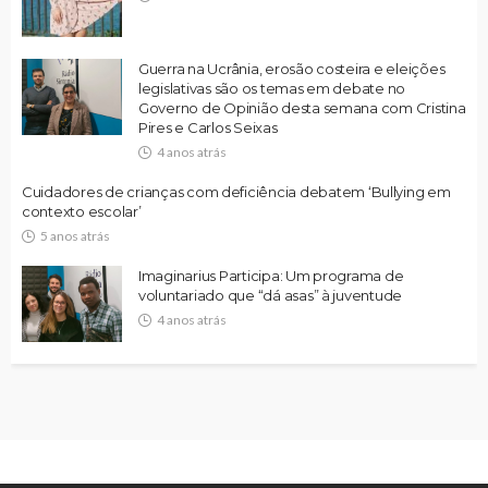
Guerra na Ucrânia, erosão costeira e eleições
legislativas são os temas em debate no
Governo de Opinião desta semana com Cristina
Pires e Carlos Seixas
4 anos atrás
Cuidadores de crianças com deficiência debatem ‘Bullying em
contexto escolar’
5 anos atrás
Imaginarius Participa: Um programa de
voluntariado que “dá asas” à juventude
4 anos atrás