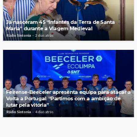
Já nasceram 45 “Infantes da Terra de Santa
Maria” durante a Viagem Medieval
Rádio Sintonia
2 dias atrás
Feirense-Beeceler apresenta equipa para atacar a
Volta a Portugal: “Partimos com a ambição de
lutar pela vitória”
Rádio Sintonia
4 dias atrás