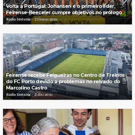
Volta a Portugal: Johansen é o primeiro líder,
Feirense-Beeceler cumpre objetivos no prólogo
Rádio Sintonia
21 horas atrás
Feirense recebe Felgueiras no Centro de Treinos
do FC Porto devido a problemas no relvado do
Marcolino Castro
Rádio Sintonia
2 dias atrás