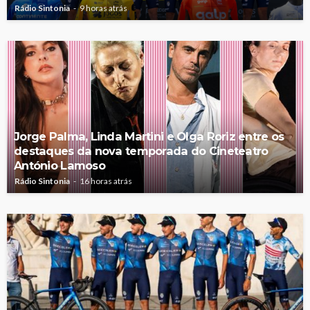
Rádio Sintonia
9 horas atrás
Jorge Palma, Linda Martini e Olga Roriz entre os
destaques da nova temporada do Cineteatro
António Lamoso
Rádio Sintonia
16 horas atrás