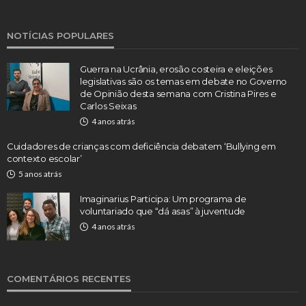
NOTÍCIAS POPULARES
Guerra na Ucrânia, erosão costeira e eleições
legislativas são os temas em debate no Governo
de Opinião desta semana com Cristina Pires e
Carlos Seixas
4 anos atrás
Cuidadores de crianças com deficiência debatem ‘Bullying em
contexto escolar’
5 anos atrás
Imaginarius Participa: Um programa de
voluntariado que “dá asas” à juventude
4 anos atrás
COMENTÁRIOS RECENTES