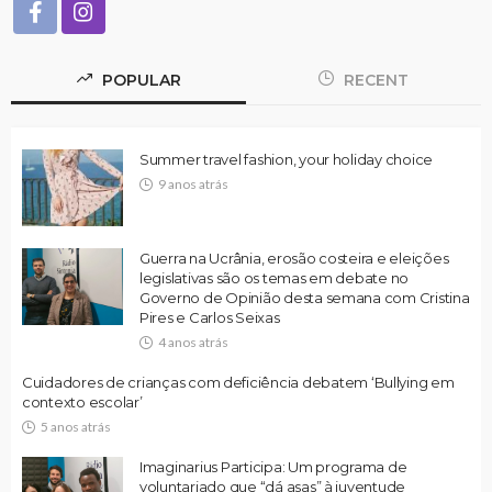
POPULAR
RECENT
Summer travel fashion, your holiday choice
9 anos atrás
Guerra na Ucrânia, erosão costeira e eleições
legislativas são os temas em debate no
Governo de Opinião desta semana com Cristina
Pires e Carlos Seixas
4 anos atrás
Cuidadores de crianças com deficiência debatem ‘Bullying em
contexto escolar’
5 anos atrás
Imaginarius Participa: Um programa de
voluntariado que “dá asas” à juventude