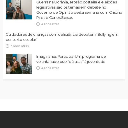
Guerra na Ucrânia, erosão costeira e eleições
legislativas são os temas em debate no
Governo de Opinião desta semana com Cristina
Pires e Carlos Seixas
4 anos atrás
Cuidadores de crianças com deficiência debatem ‘Bullying em
contexto escolar’
5 anos atrás
Imaginarius Participa: Um programa de
voluntariado que “dá asas” à juventude
4 anos atrás