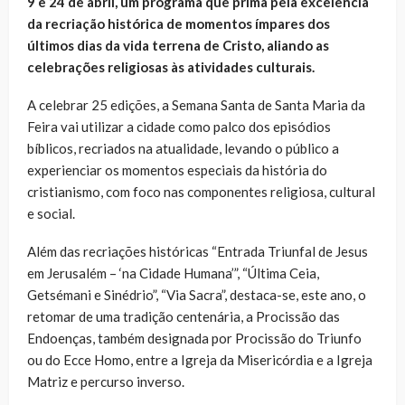
9 e 24 de abril, um programa que prima pela excelência
da recriação histórica de momentos ímpares dos
últimos dias da vida terrena de Cristo, aliando as
celebrações religiosas às atividades culturais.
A celebrar 25 edições, a Semana Santa de Santa Maria da
Feira vai utilizar a cidade como palco dos episódios
bíblicos, recriados na atualidade, levando o público a
experienciar os momentos especiais da história do
cristianismo, com foco nas componentes religiosa, cultural
e social.
Além das recriações históricas “Entrada Triunfal de Jesus
em Jerusalém – ‘na Cidade Humana’”, “Última Ceia,
Getsémani e Sinédrio”, “Via Sacra”, destaca-se, este ano, o
retomar de uma tradição centenária, a Procissão das
Endoenças, também designada por Procissão do Triunfo
ou do Ecce Homo, entre a Igreja da Misericórdia e a Igreja
Matriz e percurso inverso.