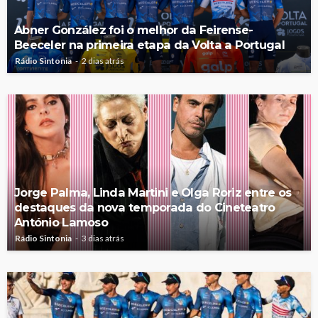
Abner González foi o melhor da Feirense-
Beeceler na primeira etapa da Volta a Portugal
Rádio Sintonia
2 dias atrás
Jorge Palma, Linda Martini e Olga Roriz entre os
destaques da nova temporada do Cineteatro
António Lamoso
Rádio Sintonia
3 dias atrás