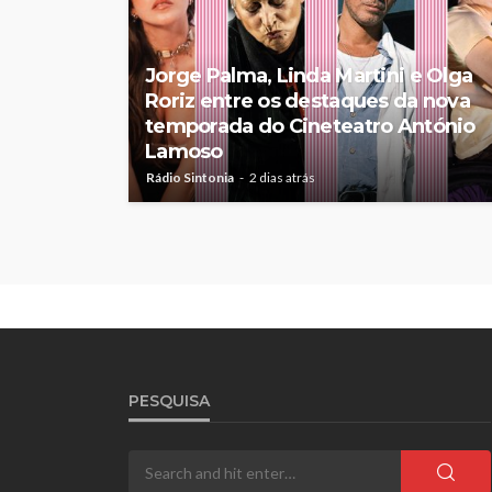
Jorge Palma, Linda Martini e Olga
Roriz entre os destaques da nova
temporada do Cineteatro António
Lamoso
Rádio Sintonia
2 dias atrás
PESQUISA