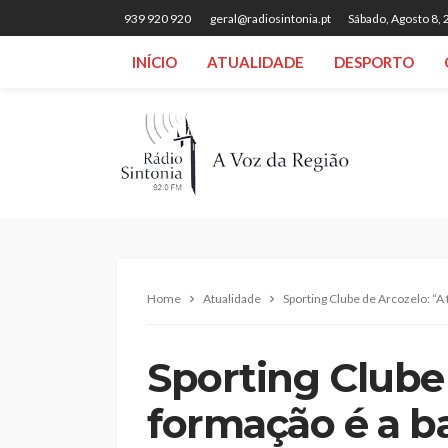
939 920 920
geral@radiosintonia.pt
Sábado, Agosto 8,
INÍCIO
ATUALIDADE
DESPORTO
Home
Atualidade
Sporting Clube de Arcozelo: “A
Sporting Clube 
formação é a b