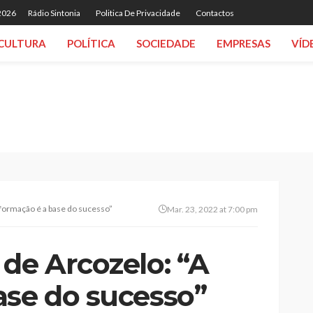
 2026
Rádio Sintonia
Politica De Privacidade
Contactos
CULTURA
POLÍTICA
SOCIEDADE
EMPRESAS
VÍD
 formação é a base do sucesso”
Mar. 23, 2022 at 7:00 pm
de Arcozelo: “A
ase do sucesso”