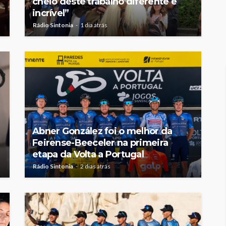
cheio deste trabalho diferente e
incrível”
Rádio Sintonia
1 dia atrás
Abner González foi o melhor da
Feirense-Beeceler na primeira
etapa da Volta a Portugal
Rádio Sintonia
2 dias atrás