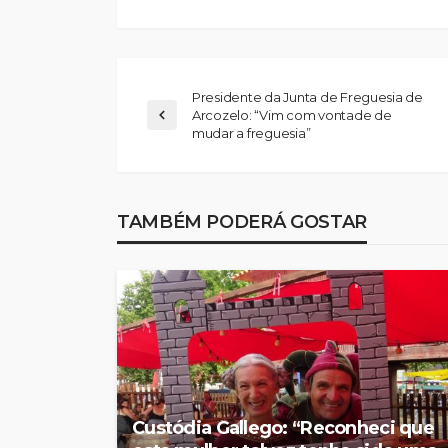
Presidente da Junta de Freguesia de
Arcozelo: “Vim com vontade de
mudar a freguesia”
Abner González foi
melhor da Feirens
TAMBÉM PODERÁ GOSTAR
Beeceler na prime
da Volta a Portuga
Rádio Sintonia
2 dias atrás
Custódia Gallego: “Reconheci que