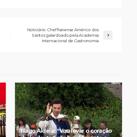
Noticiário: Chef fianense Américo dos
Santos galardoado pela Academia
Internacional de Gastronomia
Custódia Gallego:
 o
“Reconheci que esta
e-
mulher talvez tenha sido
ira etapa
uma das primeiras
l
feministas”
Rádio Sintonia
1 dia atrás
Tiago Aldeia: “Vou levar o coração