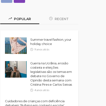
POPULAR
RECENT
Summer travel fashion, your
holiday choice
9 anos atrás
Guerra na Ucrânia, erosão
costeira e eleições
legislativas são os temas em
debate no Governo de
Opinião desta semana com
Cristina Pires e Carlos Seixas
4 anos atrás
Cuidadores de crianças com deficiência
debatem ‘Bullying em contexto escolar’