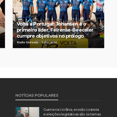
Volta a Portugal: Johansen é o
primeiro líder, Feirense-Beeceler
cumpre objetivos no prólogo
Rádio Sintonia
2 dias atrás
NOTÍCIAS POPULARES
Guerra na Ucrânia, erosão costeira
e eleições legislativas são os temas