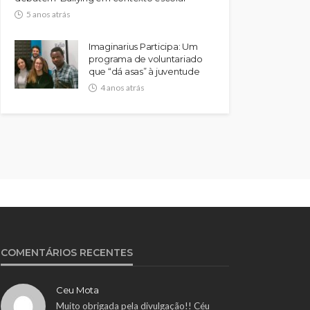
5 anos atrás
Imaginarius Participa: Um
programa de voluntariado
que “dá asas” à juventude
4 anos atrás
COMENTÁRIOS RECENTES
Ceu Mota
Muito obrigada pela divulgação!! Céu