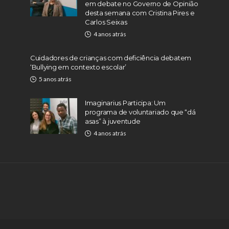
em debate no Governo de Opinião
desta semana com Cristina Pires e
Carlos Seixas
4 anos atrás
Cuidadores de crianças com deficiência debatem
‘Bullying em contexto escolar’
5 anos atrás
Imaginarius Participa: Um
programa de voluntariado que “dá
asas” à juventude
4 anos atrás