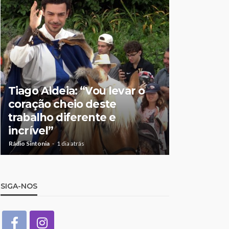
Tiago Aldeia: “Vou levar o
Mulher de
coração cheio deste
suspeita 
trabalho diferente e
doméstic
incrível”
crianças
Rádio Sintonia
1 dia atrás
Rádio Sintonia
1
SIGA-NOS