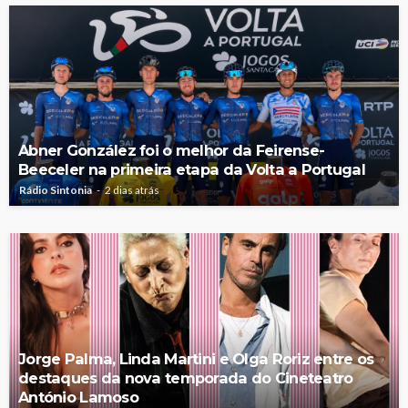
Abner González foi o melhor da Feirense-
Beeceler na primeira etapa da Volta a Portugal
Rádio Sintonia
2 dias atrás
Jorge Palma, Linda Martini e Olga Roriz entre os
destaques da nova temporada do Cineteatro
António Lamoso