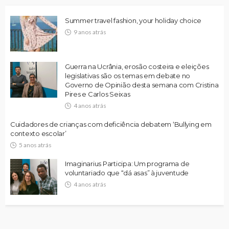
Summer travel fashion, your holiday choice
9 anos atrás
Guerra na Ucrânia, erosão costeira e eleições
legislativas são os temas em debate no
Governo de Opinião desta semana com Cristina
Pires e Carlos Seixas
4 anos atrás
Cuidadores de crianças com deficiência debatem ‘Bullying em
contexto escolar’
5 anos atrás
Imaginarius Participa: Um programa de
voluntariado que “dá asas” à juventude
4 anos atrás