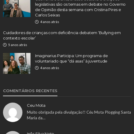
legislativas são os temas em debate no Governo
de Opinião desta semana com Cristina Pires e
Carlos Seixas
4 anos atrás
Cuidadores de crianças com deficiência debatem ‘Bullying em
contexto escolar’
5 anos atrás
Imaginarius Participa: Um programa de
voluntariado que “dá asas” à juventude
4 anos atrás
COMENTÁRIOS RECENTES
Ceu Mota
Muito obrigada pela divulgação!! Céu Mota Plogging Santa
Maria da…
Inês Silva Neto