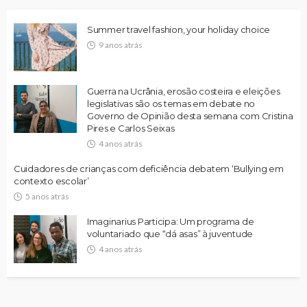
Summer travel fashion, your holiday choice
9 anos atrás
Guerra na Ucrânia, erosão costeira e eleições
legislativas são os temas em debate no
Governo de Opinião desta semana com Cristina
Pires e Carlos Seixas
4 anos atrás
Cuidadores de crianças com deficiência debatem ‘Bullying em
contexto escolar’
5 anos atrás
Imaginarius Participa: Um programa de
voluntariado que “dá asas” à juventude
4 anos atrás