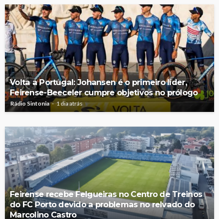
Volta a Portugal: Johansen é o primeiro líder,
Feirense-Beeceler cumpre objetivos no prólogo
Rádio Sintonia
1 dia atrás
Feirense recebe Felgueiras no Centro de Treinos
do FC Porto devido a problemas no relvado do
Marcolino Castro