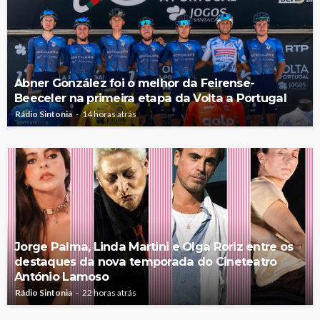
Abner González foi o melhor da Feirense-
Beeceler na primeira etapa da Volta a Portugal
Rádio Sintonia
14 horas atrás
Jorge Palma, Linda Martini e Olga Roriz entre os
destaques da nova temporada do Cineteatro
António Lamoso
Rádio Sintonia
22 horas atrás