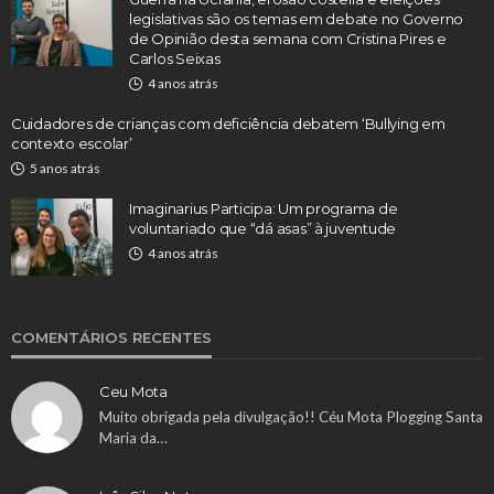
legislativas são os temas em debate no Governo
de Opinião desta semana com Cristina Pires e
Carlos Seixas
4 anos atrás
Cuidadores de crianças com deficiência debatem ‘Bullying em
contexto escolar’
5 anos atrás
Imaginarius Participa: Um programa de
voluntariado que “dá asas” à juventude
4 anos atrás
COMENTÁRIOS RECENTES
Ceu Mota
Muito obrigada pela divulgação!! Céu Mota Plogging Santa
Maria da…