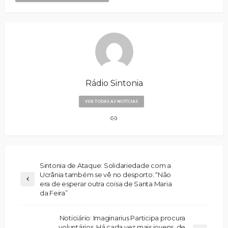
Rádio Sintonia
VER TODAS AS NOTÍCIAS
Sintonia de Ataque: Solidariedade com a
Ucrânia também se vê no desporto: “Não
era de esperar outra coisa de Santa Maria
da Feira”
Noticiário: Imaginarius Participa procura
voluntários. Há cada vez mais jovens, de