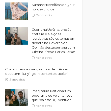
Summer travel fashion, your
holiday choice
9 anos atrás
Guerra na Ucrânia, erosão
costeira e eleições
legislativas são os temas em
debate no Governo de
Opinião desta semana com
Cristina Pires e Carlos Seixas
4 anos atrás
Cuidadores de crianças com deficiência
debatem ‘Bullying em contexto escolar’
5 anos atrás
Imaginarius Participa: Um
programa de voluntariado
que “dá asas” à juventude
4 anos atrás