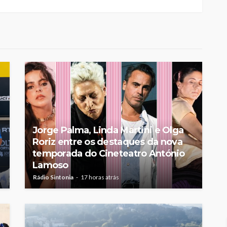
elgueiras
nos do FC
Abner González foi o
oblemas
melhor da Feirense-
colino
Beeceler na primeira etapa
da Volta a Portugal
Rádio Sintonia
9 horas atrás
Jorge Palma, Linda Martini e Olga
Roriz entre os destaques da nova
temporada do Cineteatro António
Lamoso
Rádio Sintonia
17 horas atrás