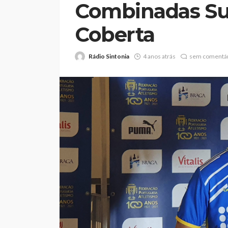
Combinadas Sub
Coberta
Rádio Sintonia
4 anos atrás
sem comentár