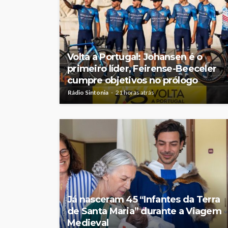
Volta a Portugal: Johansen é o
primeiro líder, Feirense-Beeceler
cumpre objetivos no prólogo
Rádio Sintonia
21 horas atrás
Já nasceram 45 “Infantes da Terra
de Santa Maria” durante a Viagem
Medieval