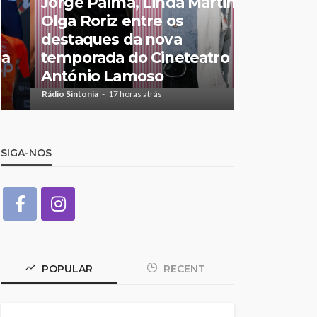
Jorge Palma, Linda Martini e
Olga Roriz entre os
Volta a P
destaques da nova
o primeiro
temporada do Cineteatro
Beeceler
António Lamoso
no prólo
Rádio Sintonia
17 horas atrás
Rádio Sintonia
2
SIGA-NOS
POPULAR
RECENT