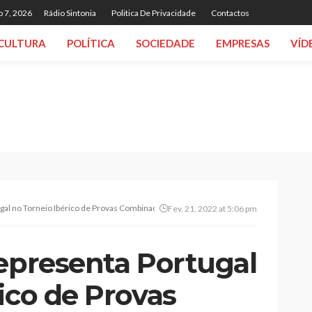
o 7, 2026
Rádio Sintonia
Politica De Privacidade
Contactos
CULTURA
POLÍTICA
SOCIEDADE
EMPRESAS
VÍD
gal no Torneio Ibérico de Provas Combinadas Sub-18 de Pista Coberta
Fev. 21, 2022 at 5:06 pm
representa Portugal
ico de Provas