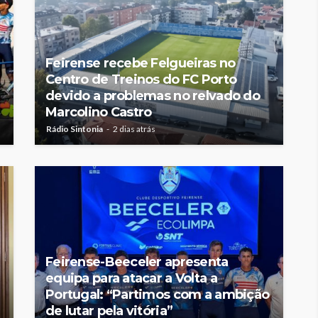
Feirense recebe Felgueiras no
Centro de Treinos do FC Porto
devido a problemas no relvado do
Marcolino Castro
Rádio Sintonia
2 dias atrás
Feirense-Beeceler apresenta
equipa para atacar a Volta a
Portugal: “Partimos com a ambição
de lutar pela vitória”