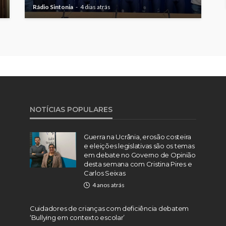
Rádio Sintonia
4 dias atrás
NOTÍCIAS POPULARES
Guerra na Ucrânia, erosão costeira
e eleições legislativas são os temas
em debate no Governo de Opinião
desta semana com Cristina Pires e
Carlos Seixas
4 anos atrás
Cuidadores de crianças com deficiência debatem
‘Bullying em contexto escolar’