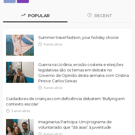
POPULAR
RECENT
Summer travel fashion, your holiday choice
9 anos atrás
Guerra na Ucrânia, erosão costeira e eleições
legislativas são os temas em debate no
Governo de Opinião desta semana com Cristina
Pires e Carlos Seixas
4 anos atrás
Cuidadores de crianças com deficiência debatem ‘Bullying em
contexto escolar’
5 anos atrás
Imaginarius Participa: Um programa de
voluntariado que “dá asas” à juventude
4 anos atrás