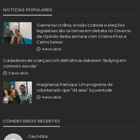
NOTÍCIAS POPULARES
Guerra na Ucrânia, erosão costeira e eleições
legislativas são os temas em debate no Governo
de Opinião desta semana com Cristina Pires e
Carlos Seixas
4 anos atrás
Cuidadores de crianças com deficiência debatem ‘Bullying em
contexto escolar’
5 anos atrás
Imaginarius Participa: Um programa de
voluntariado que “dá asas” à juventude
4 anos atrás
COMENTÁRIOS RECENTES
Ceu Mota