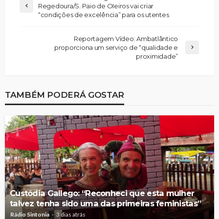
Regedoura/S. Paio de OIeiros vai criar
“condições de excelência” para os utentes
Reportagem Vídeo: Ambatlântico
proporciona um serviço de “qualidade e
proximidade”
TAMBÉM PODERÁ GOSTAR
Custódia Gallego: “Reconheci que esta mulher
talvez tenha sido uma das primeiras feministas”
Rádio Sintonia
3 dias atrás