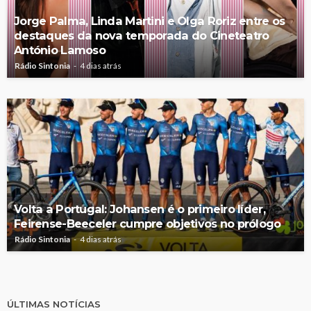
Jorge Palma, Linda Martini e Olga Roriz entre os
destaques da nova temporada do Cineteatro
António Lamoso
Rádio Sintonia
4 dias atrás
Volta a Portugal: Johansen é o primeiro líder,
Feirense-Beeceler cumpre objetivos no prólogo
Rádio Sintonia
4 dias atrás
ÚLTIMAS NOTÍCIAS