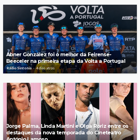
Abner González foi o melhor da Feirense-
Beeceler na primeira etapa da Volta a Portugal
Rádio Sintonia
4 dias atrás
Jorge Palma, Linda Martini e Olga Roriz entre os
destaques da nova temporada do Cineteatro
António Lamoso