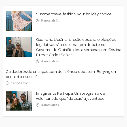
Summer travel fashion, your holiday choice
9 anos atrás
Guerra na Ucrânia, erosão costeira e eleições
legislativas são os temas em debate no
Governo de Opinião desta semana com Cristina
Pires e Carlos Seixas
4 anos atrás
Cuidadores de crianças com deficiência debatem ‘Bullying em
contexto escolar’
5 anos atrás
Imaginarius Participa: Um programa de
voluntariado que “dá asas” à juventude
4 anos atrás