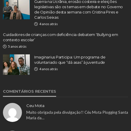
Guerra na Ucrânia, erosão costeira e eleições
legislativas são os temas em debate no Governo
de Opinião desta semana com Cristina Pires e
Carlos Seixas
4 anos atrás
Cuidadores de crianças com deficiência debatem ‘Bullying em
contexto escolar’
5 anos atrás
Imaginarius Participa: Um programa de
voluntariado que “dá asas” à juventude
4 anos atrás
COMENTÁRIOS RECENTES
Ceu Mota
Muito obrigada pela divulgação!! Céu Mota Plogging Santa
Maria da…