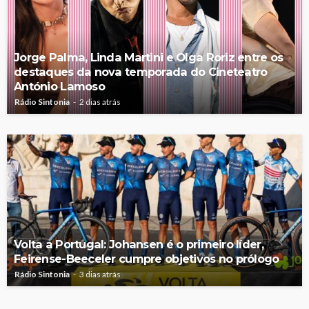
Jorge Palma, Linda Martini e Olga Roriz entre os
destaques da nova temporada do Cineteatro
António Lamoso
Rádio Sintonia
2 dias atrás
Volta a Portugal: Johansen é o primeiro líder,
Feirense-Beeceler cumpre objetivos no prólogo
Rádio Sintonia
3 dias atrás