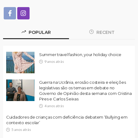
POPULAR
RECENT
Summer travel fashion, your holiday choice
9 anos atrás
Guerra na Ucrânia, erosão costeira e eleições
legislativas são os temas em debate no
Governo de Opinião desta semana com Cristina
Pires e Carlos Seixas
4 anos atrás
Cuidadores de crianças com deficiência debatem ‘Bullying em
contexto escolar’
5 anos atrás