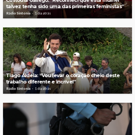
Custódia Gallego: “Reconheci que esta mulher
talvez tenha sido uma das primeiras feministas”
Rádio Sintonia
1 dia atrás
Tiago Aldeia: “Vou levar o coração cheio deste
trabalho diferente e incrível”
Rádio Sintonia
1 dia atrás