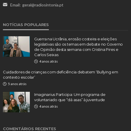
Email:
geral@radiosintonia.pt
NOTÍCIAS POPULARES
Guerra na Ucrânia, erosão costeira e eleições
legislativas são os temas em debate no Governo
de Opinião desta semana com Cristina Pires e
Carlos Seixas
4 anos atrás
Cuidadores de crianças com deficiência debatem ‘Bullying em
contexto escolar’
5 anos atrás
Imaginarius Participa: Um programa de
voluntariado que “dá asas” à juventude
4 anos atrás
COMENTÁRIOS RECENTES