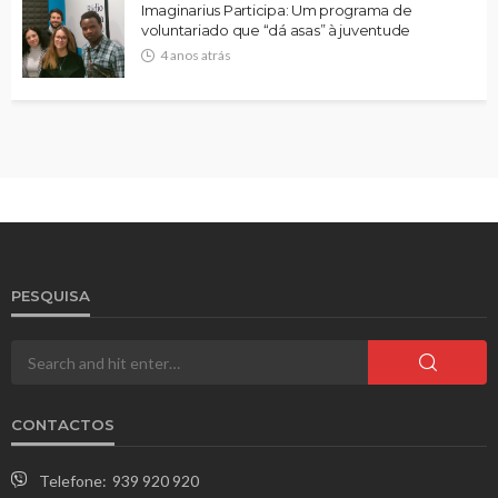
Imaginarius Participa: Um programa de
voluntariado que “dá asas” à juventude
4 anos atrás
PESQUISA
CONTACTOS
Telefone:
939 920 920