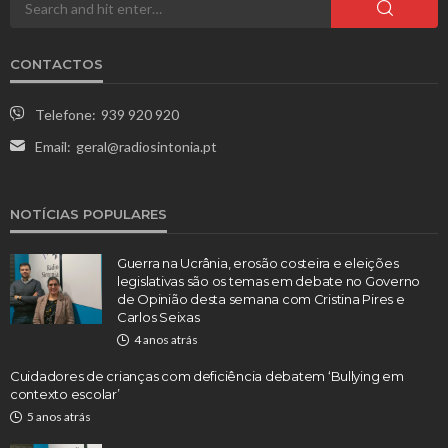
CONTACTOS
Telefone:
939 920 920
Email:
geral@radiosintonia.pt
NOTÍCIAS POPULARES
Guerra na Ucrânia, erosão costeira e eleições
legislativas são os temas em debate no Governo
de Opinião desta semana com Cristina Pires e
Carlos Seixas
4 anos atrás
Cuidadores de crianças com deficiência debatem ‘Bullying em
contexto escolar’
5 anos atrás