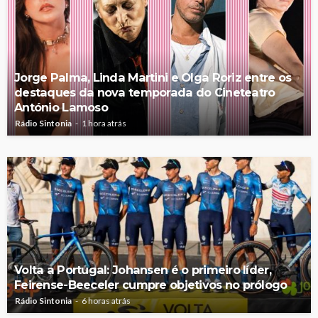
Jorge Palma, Linda Martini e Olga Roriz entre os
destaques da nova temporada do Cineteatro
António Lamoso
Rádio Sintonia
1 hora atrás
Volta a Portugal: Johansen é o primeiro líder,
Feirense-Beeceler cumpre objetivos no prólogo
Rádio Sintonia
6 horas atrás