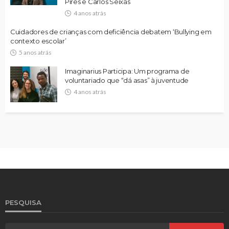
Pires e Carlos Seixas
4 anos atrás
Cuidadores de crianças com deficiência debatem ‘Bullying em
contexto escolar’
5 anos atrás
Imaginarius Participa: Um programa de
voluntariado que “dá asas” à juventude
4 anos atrás
PESQUISA