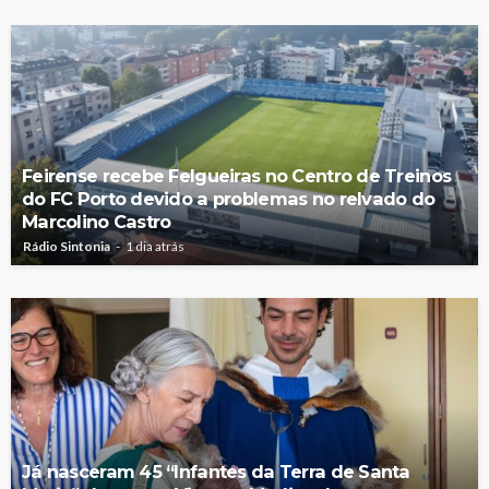
Feirense recebe Felgueiras no Centro de Treinos
do FC Porto devido a problemas no relvado do
Marcolino Castro
Rádio Sintonia
1 dia atrás
Já nasceram 45 “Infantes da Terra de Santa