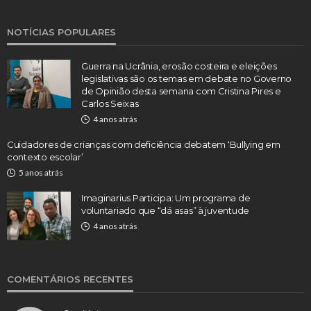
NOTÍCIAS POPULARES
Guerra na Ucrânia, erosão costeira e eleições
legislativas são os temas em debate no Governo
de Opinião desta semana com Cristina Pires e
Carlos Seixas
4 anos atrás
Cuidadores de crianças com deficiência debatem ‘Bullying em
contexto escolar’
5 anos atrás
Imaginarius Participa: Um programa de
voluntariado que “dá asas” à juventude
4 anos atrás
COMENTÁRIOS RECENTES