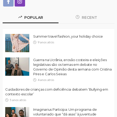
POPULAR
RECENT
Summer travel fashion, your holiday choice
9 anos atrás
Guerra na Ucrânia, erosão costeira e eleições
legislativas são os temas em debate no
Governo de Opinião desta semana com Cristina
Pires e Carlos Seixas
4 anos atrás
Cuidadores de crianças com deficiência debatem ‘Bullying em
contexto escolar’
5 anos atrás
Imaginarius Participa: Um programa de
voluntariado que “dá asas” à juventude