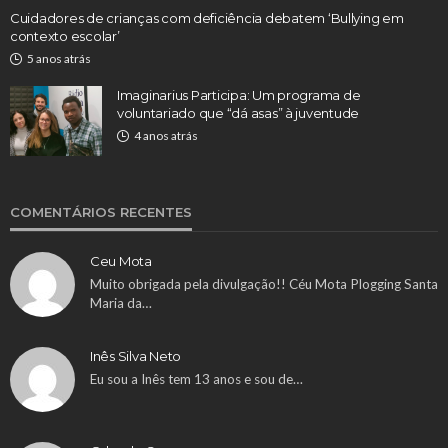
Cuidadores de crianças com deficiência debatem ‘Bullying em
contexto escolar’
5 anos atrás
Imaginarius Participa: Um programa de
voluntariado que “dá asas” à juventude
4 anos atrás
COMENTÁRIOS RECENTES
Ceu Mota
Muito obrigada pela divulgação!! Céu Mota Plogging Santa
Maria da…
Inês Silva Neto
Eu sou a Inês tem 13 anos e sou de…