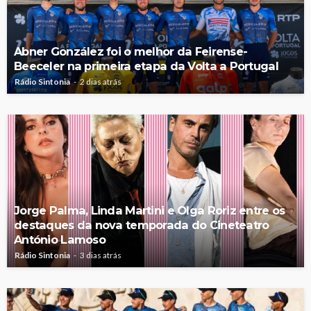
Abner González foi o melhor da Feirense-
Beeceler na primeira etapa da Volta a Portugal
Rádio Sintonia
2 dias atrás
Jorge Palma, Linda Martini e Olga Roriz entre os
destaques da nova temporada do Cineteatro
António Lamoso
Rádio Sintonia
3 dias atrás