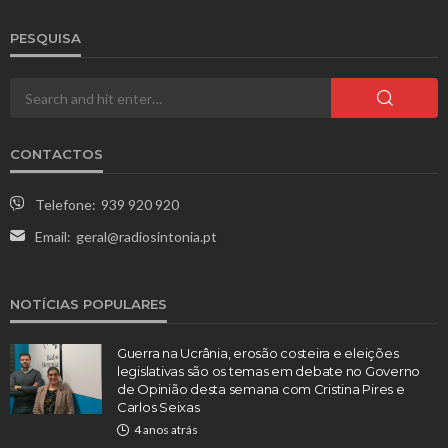
PESQUISA
CONTACTOS
Telefone:
939 920 920
Email:
geral@radiosintonia.pt
NOTÍCIAS POPULARES
Guerra na Ucrânia, erosão costeira e eleições
legislativas são os temas em debate no Governo
de Opinião desta semana com Cristina Pires e
Carlos Seixas
4 anos atrás