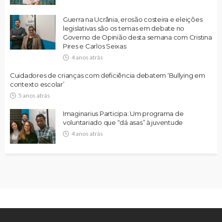
Guerra na Ucrânia, erosão costeira e eleições
legislativas são os temas em debate no
Governo de Opinião desta semana com Cristina
Pires e Carlos Seixas
4 anos atrás
Cuidadores de crianças com deficiência debatem ‘Bullying em
contexto escolar’
5 anos atrás
Imaginarius Participa: Um programa de
voluntariado que “dá asas” à juventude
4 anos atrás