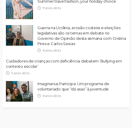
Summer travel fashion, your holiday choice
9 anos atrás
Guerra na Ucrânia, erosão costeira e eleições
legislativas são os temas em debate no
Governo de Opinião desta semana com Cristina
Pires e Carlos Seixas
4 anos atrás
Cuidadores de crianças com deficiência debatem ‘Bullying em
contexto escolar’
5 anos atrás
Imaginarius Participa: Um programa de
voluntariado que “dá asas” à juventude
4 anos atrás