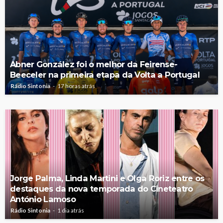
Abner González foi o melhor da Feirense-
Beeceler na primeira etapa da Volta a Portugal
Rádio Sintonia
17 horas atrás
Jorge Palma, Linda Martini e Olga Roriz entre os
destaques da nova temporada do Cineteatro
António Lamoso
Rádio Sintonia
1 dia atrás