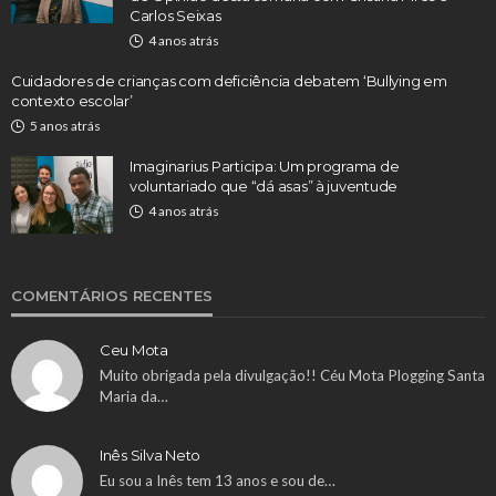
Carlos Seixas
4 anos atrás
Cuidadores de crianças com deficiência debatem ‘Bullying em
contexto escolar’
5 anos atrás
Imaginarius Participa: Um programa de
voluntariado que “dá asas” à juventude
4 anos atrás
COMENTÁRIOS RECENTES
Ceu Mota
Muito obrigada pela divulgação!! Céu Mota Plogging Santa
Maria da…
Inês Silva Neto
Eu sou a Inês tem 13 anos e sou de…