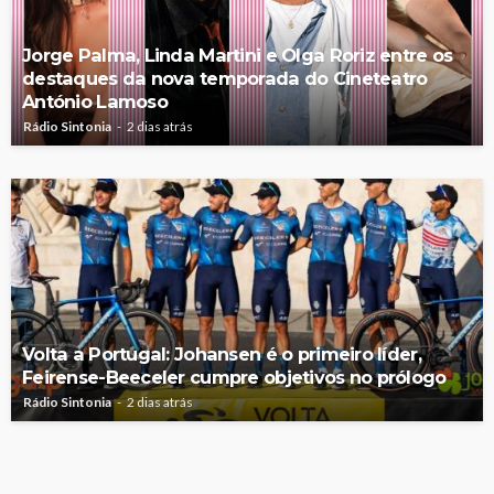
Jorge Palma, Linda Martini e Olga Roriz entre os
destaques da nova temporada do Cineteatro
António Lamoso
Rádio Sintonia
2 dias atrás
Volta a Portugal: Johansen é o primeiro líder,
Feirense-Beeceler cumpre objetivos no prólogo
Rádio Sintonia
2 dias atrás