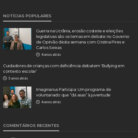
NOTÍCIAS POPULARES
Guerra na Ucrânia, erosão costeira e eleições
legislativas são os temas em debate no Governo
de Opinião desta semana com Cristina Pires e
Carlos Seixas
4 anos atrás
Cuidadores de crianças com deficiência debatem ‘Bullying em
contexto escolar’
5 anos atrás
Imaginarius Participa: Um programa de
voluntariado que “dá asas” à juventude
4 anos atrás
COMENTÁRIOS RECENTES