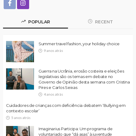
POPULAR
RECENT
Summer travel fashion, your holiday choice
9 anos atrás
Guerra na Ucrânia, erosão costeira e eleições
legislativas são os temas em debate no
Governo de Opinião desta semana com Cristina
Pires e Carlos Seixas
4 anos atrás
Cuidadores de crianças com deficiência debatem ‘Bullying em
contexto escolar’
5 anos atrás
Imaginarius Participa: Um programa de
voluntariado que “dá asas” à juventude