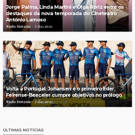
Jorge Palma, Linda Martini e Olga Roriz entre os
destaques da nova temporada do Cineteatro
António Lamoso
Rádio Sintonia
2 dias atrás
Volta a Portugal: Johansen é o primeiro líder,
Feirense-Beeceler cumpre objetivos no prólogo
Rádio Sintonia
2 dias atrás
ÚLTIMAS NOTÍCIAS