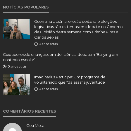
NOTÍCIAS POPULARES
Guerra na Ucrânia, erosão costeira e eleições
legislativas são os temas em debate no Governo
de Opinião desta semana com Cristina Pires e
Carlos Seixas
4 anos atrás
Cuidadores de crianças com deficiência debatem ‘Bullying em
contexto escolar’
5 anos atrás
Imaginarius Participa: Um programa de
voluntariado que “dá asas” à juventude
4 anos atrás
COMENTÁRIOS RECENTES
Ceu Mota