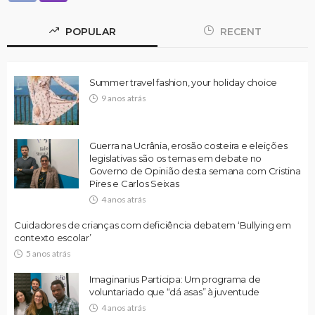
POPULAR
RECENT
Summer travel fashion, your holiday choice
9 anos atrás
Guerra na Ucrânia, erosão costeira e eleições
legislativas são os temas em debate no
Governo de Opinião desta semana com Cristina
Pires e Carlos Seixas
4 anos atrás
Cuidadores de crianças com deficiência debatem ‘Bullying em
contexto escolar’
5 anos atrás
Imaginarius Participa: Um programa de
voluntariado que “dá asas” à juventude
4 anos atrás