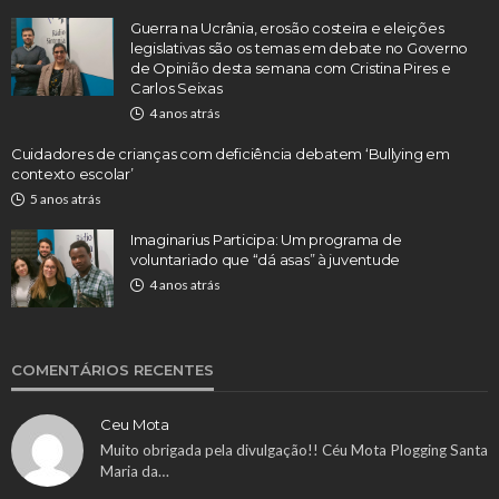
Guerra na Ucrânia, erosão costeira e eleições
legislativas são os temas em debate no Governo
de Opinião desta semana com Cristina Pires e
Carlos Seixas
4 anos atrás
Cuidadores de crianças com deficiência debatem ‘Bullying em
contexto escolar’
5 anos atrás
Imaginarius Participa: Um programa de
voluntariado que “dá asas” à juventude
4 anos atrás
COMENTÁRIOS RECENTES
Ceu Mota
Muito obrigada pela divulgação!! Céu Mota Plogging Santa
Maria da…