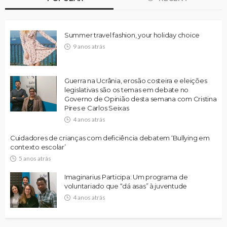
Summer travel fashion, your holiday choice
9 anos atrás
Guerra na Ucrânia, erosão costeira e eleições
legislativas são os temas em debate no
Governo de Opinião desta semana com Cristina
Pires e Carlos Seixas
4 anos atrás
Cuidadores de crianças com deficiência debatem ‘Bullying em
contexto escolar’
5 anos atrás
Imaginarius Participa: Um programa de
voluntariado que “dá asas” à juventude
4 anos atrás