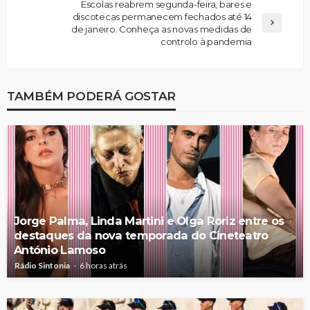
Escolas reabrem segunda-feira, bares e
discotecas permanecem fechados até 14
de janeiro. Conheça as novas medidas de
controlo à pandemia
TAMBÉM PODERÁ GOSTAR
Jorge Palma, Linda Martini e Olga Roriz entre os
destaques da nova temporada do Cineteatro
António Lamoso
Rádio Sintonia
6 horas atrás