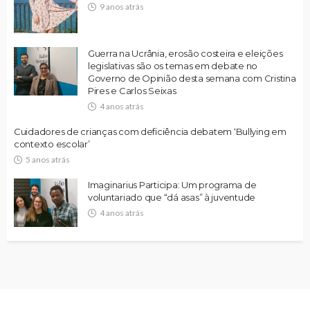
9 anos atrás
Guerra na Ucrânia, erosão costeira e eleições
legislativas são os temas em debate no
Governo de Opinião desta semana com Cristina
Pires e Carlos Seixas
4 anos atrás
Cuidadores de crianças com deficiência debatem ‘Bullying em
contexto escolar’
5 anos atrás
Imaginarius Participa: Um programa de
voluntariado que “dá asas” à juventude
4 anos atrás