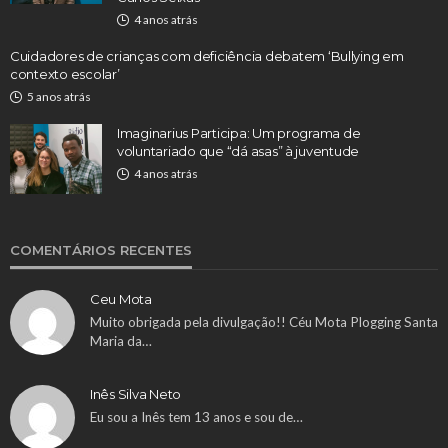
4 anos atrás
Cuidadores de crianças com deficiência debatem ‘Bullying em
contexto escolar’
5 anos atrás
Imaginarius Participa: Um programa de
voluntariado que “dá asas” à juventude
4 anos atrás
COMENTÁRIOS RECENTES
Ceu Mota
Muito obrigada pela divulgação!! Céu Mota Plogging Santa
Maria da…
Inês Silva Neto
Eu sou a Inês tem 13 anos e sou de…