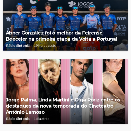
Abner González foi o melhor da Feirense-
Beeceler na primeira etapa da Volta a Portugal
Rádio Sintonia
19 horas atrás
Jorge Palma, Linda Martini e Olga Roriz entre os
destaques da nova temporada do Cineteatro
António Lamoso
Rádio Sintonia
1 dia atrás