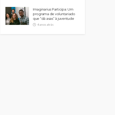
Imaginarius Participa: Um
programa de voluntariado
que “dá asas” à juventude
4 anos atrás