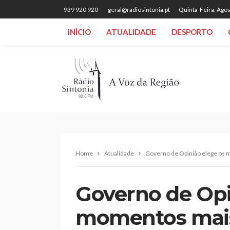
939 920 920
geral@radiosintonia.pt
Quinta-Feira, Agos
INÍCIO
ATUALIDADE
DESPORTO
Home
Atualidade
Governo de Opinião elege os 
Governo de Opi
momentos mais