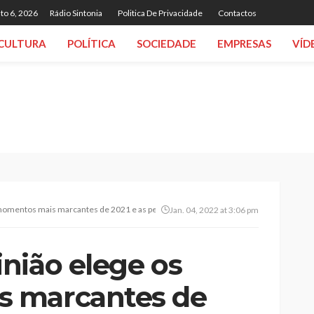
to 6, 2026
Rádio Sintonia
Politica De Privacidade
Contactos
CULTURA
POLÍTICA
SOCIEDADE
EMPRESAS
VÍD
momentos mais marcantes de 2021 e as personalidades que marcaram o ano
Jan. 04, 2022 at 3:06 pm
nião elege os
 marcantes de