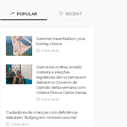
POPULAR
RECENT
Summer travel fashion, your
holiday choice
9 anos atrás
Guerra na Ucrânia, erosão
costeira e eleições
legislativas são os temas em
debate no Governo de
Opinião desta semana com
Cristina Pires e Carlos Seixas
4 anos atrás
Cuidadores de crianças com deficiência
debatem ‘Bullying em contexto escolar’
5 anos atrás