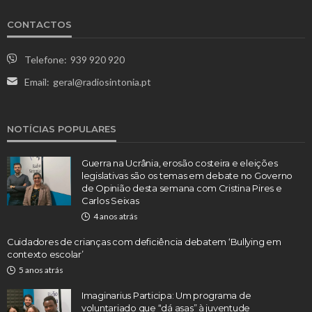
CONTACTOS
Telefone:
939 920 920
Email:
geral@radiosintonia.pt
NOTÍCIAS POPULARES
Guerra na Ucrânia, erosão costeira e eleições
legislativas são os temas em debate no Governo
de Opinião desta semana com Cristina Pires e
Carlos Seixas
4 anos atrás
Cuidadores de crianças com deficiência debatem ‘Bullying em
contexto escolar’
5 anos atrás
Imaginarius Participa: Um programa de
voluntariado que “dá asas” à juventude