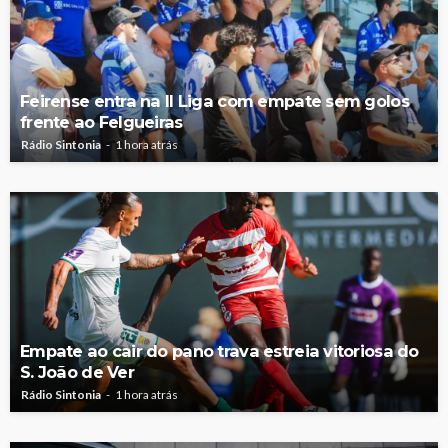
Feirense entra na II Liga com empate sem golos
frente ao Felgueiras
Rádio Sintonia
1 hora atrás
Empate ao cair do pano trava estreia vitoriosa do
S. João de Ver
Rádio Sintonia
1 hora atrás