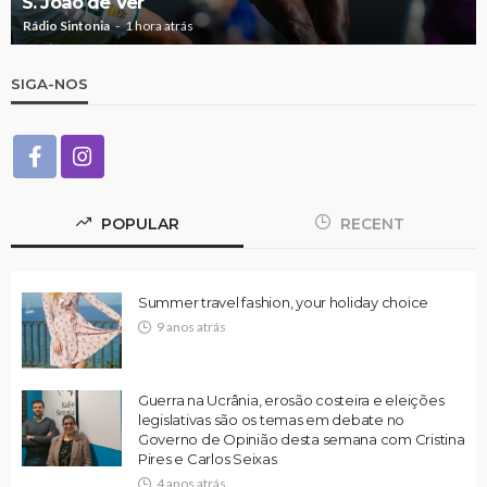
S. João de Ver
Rádio Sintonia
1 hora atrás
SIGA-NOS
POPULAR
RECENT
Summer travel fashion, your holiday choice
9 anos atrás
Guerra na Ucrânia, erosão costeira e eleições
legislativas são os temas em debate no
Governo de Opinião desta semana com Cristina
Pires e Carlos Seixas
4 anos atrás