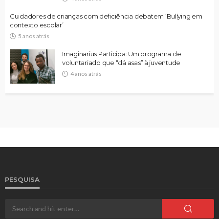
Cuidadores de crianças com deficiência debatem ‘Bullying em
contexto escolar’
5 anos atrás
Imaginarius Participa: Um programa de
voluntariado que “dá asas” à juventude
4 anos atrás
PESQUISA