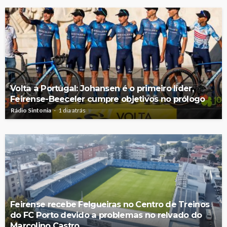
Volta a Portugal: Johansen é o primeiro líder,
Feirense-Beeceler cumpre objetivos no prólogo
Rádio Sintonia
1 dia atrás
Feirense recebe Felgueiras no Centro de Treinos
do FC Porto devido a problemas no relvado do
Marcolino Castro