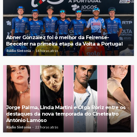
Abner González foi o melhor da Feirense-
Beeceler na primeira etapa da Volta a Portugal
Rádio Sintonia
14 horas atrás
Jorge Palma, Linda Martini e Olga Roriz entre os
destaques da nova temporada do Cineteatro
António Lamoso
Rádio Sintonia
22 horas atrás