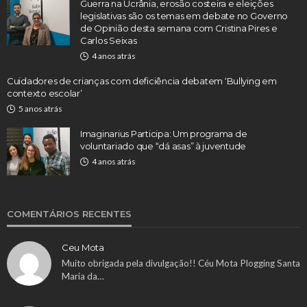
Guerra na Ucrânia, erosão costeira e eleições
legislativas são os temas em debate no Governo
de Opinião desta semana com Cristina Pires e
Carlos Seixas
4 anos atrás
Cuidadores de crianças com deficiência debatem ‘Bullying em
contexto escolar’
5 anos atrás
Imaginarius Participa: Um programa de
voluntariado que “dá asas” à juventude
4 anos atrás
COMENTÁRIOS RECENTES
Ceu Mota
Muito obrigada pela divulgação!! Céu Mota Plogging Santa
Maria da…