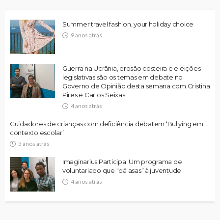
Summer travel fashion, your holiday choice
9 anos atrás
Guerra na Ucrânia, erosão costeira e eleições
legislativas são os temas em debate no
Governo de Opinião desta semana com Cristina
Pires e Carlos Seixas
4 anos atrás
Cuidadores de crianças com deficiência debatem ‘Bullying em
contexto escolar’
5 anos atrás
Imaginarius Participa: Um programa de
voluntariado que “dá asas” à juventude
4 anos atrás