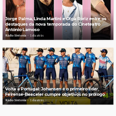
Jorge Palma, Linda Martini e Olga Roriz entre os
destaques da nova temporada do Cineteatro
António Lamoso
Rádio Sintonia
1 dia atrás
Volta a Portugal: Johansen é o primeiro líder,
Feirense-Beeceler cumpre objetivos no prólogo
Rádio Sintonia
1 dia atrás