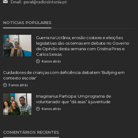
Email:
geral@radiosintonia.pt
NOTÍCIAS POPULARES
Guerra na Ucrânia, erosão costeira e eleições
legislativas são os temas em debate no Governo
de Opinião desta semana com Cristina Pires e
Carlos Seixas
4 anos atrás
Cuidadores de crianças com deficiência debatem ‘Bullying em
contexto escolar’
5 anos atrás
Imaginarius Participa: Um programa de
voluntariado que “dá asas” à juventude
4 anos atrás
COMENTÁRIOS RECENTES