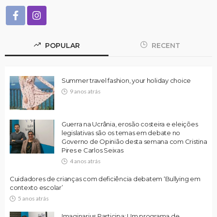
POPULAR
RECENT
Summer travel fashion, your holiday choice
9 anos atrás
Guerra na Ucrânia, erosão costeira e eleições
legislativas são os temas em debate no
Governo de Opinião desta semana com Cristina
Pires e Carlos Seixas
4 anos atrás
Cuidadores de crianças com deficiência debatem ‘Bullying em
contexto escolar’
5 anos atrás
Imaginarius Participa: Um programa de