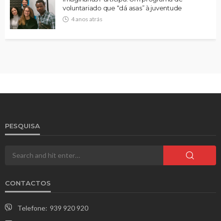
voluntariado que “dá asas” à juventude
4 anos atrás
PESQUISA
CONTACTOS
Telefone:
939 920 920