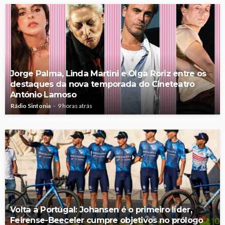
Jorge Palma, Linda Martini e Olga Roriz entre os
destaques da nova temporada do Cineteatro
António Lamoso
Rádio Sintonia
9 horas atrás
Volta a Portugal: Johansen é o primeiro líder,
Feirense-Beeceler cumpre objetivos no prólogo