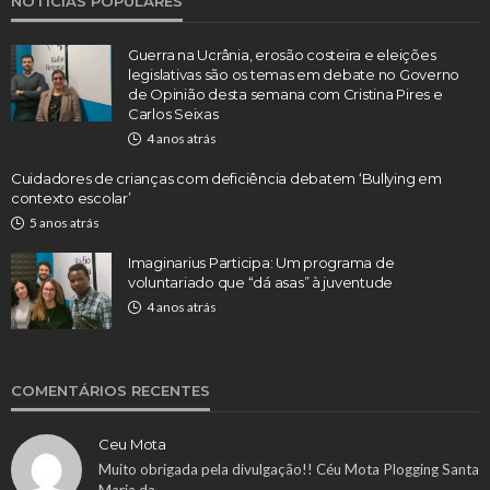
NOTÍCIAS POPULARES
Guerra na Ucrânia, erosão costeira e eleições
legislativas são os temas em debate no Governo
de Opinião desta semana com Cristina Pires e
Carlos Seixas
4 anos atrás
Cuidadores de crianças com deficiência debatem ‘Bullying em
contexto escolar’
5 anos atrás
Imaginarius Participa: Um programa de
voluntariado que “dá asas” à juventude
4 anos atrás
COMENTÁRIOS RECENTES
Ceu Mota
Muito obrigada pela divulgação!! Céu Mota Plogging Santa