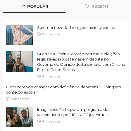
POPULAR
RECENT
Summer travel fashion, your holiday choice
9 anos atrás
Guerra na Ucrânia, erosão costeira e eleições
legislativas são os temas em debate no
Governo de Opinião desta semana com Cristina
Pires e Carlos Seixas
4 anos atrás
Cuidadores de crianças com deficiência debatem ‘Bullying em
contexto escolar’
5 anos atrás
Imaginarius Participa: Um programa de
voluntariado que “dá asas” à juventude
4 anos atrás