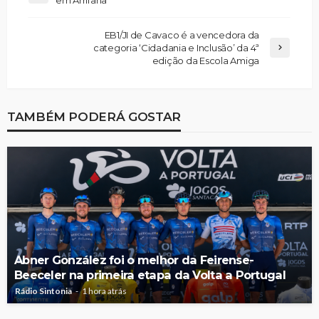
em Arrifana
EB1/JI de Cavaco é a vencedora da
categoria ‘Cidadania e Inclusão’ da 4ª
edição da Escola Amiga
TAMBÉM PODERÁ GOSTAR
Abner González foi o melhor da Feirense-
Beeceler na primeira etapa da Volta a Portugal
Rádio Sintonia
1 hora atrás