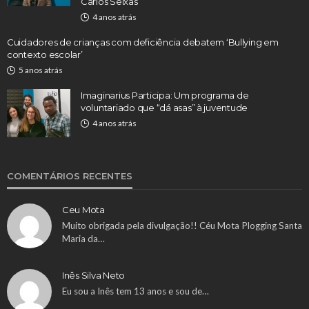
Carlos Seixas
4 anos atrás
Cuidadores de crianças com deficiência debatem ‘Bullying em
contexto escolar’
5 anos atrás
Imaginarius Participa: Um programa de
voluntariado que “dá asas” à juventude
4 anos atrás
COMENTÁRIOS RECENTES
Ceu Mota
Muito obrigada pela divulgação!! Céu Mota Plogging Santa
Maria da…
Inês Silva Neto
Eu sou a Inês tem 13 anos e sou de…