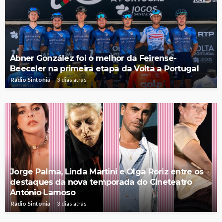
Abner González foi o melhor da Feirense-
Beeceler na primeira etapa da Volta a Portugal
Rádio Sintonia
3 dias atrás
Jorge Palma, Linda Martini e Olga Roriz entre os
destaques da nova temporada do Cineteatro
António Lamoso
Rádio Sintonia
3 dias atrás