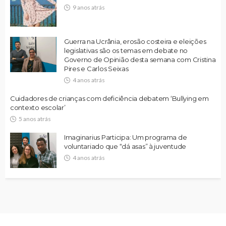
9 anos atrás
Guerra na Ucrânia, erosão costeira e eleições
legislativas são os temas em debate no
Governo de Opinião desta semana com Cristina
Pires e Carlos Seixas
4 anos atrás
Cuidadores de crianças com deficiência debatem ‘Bullying em
contexto escolar’
5 anos atrás
Imaginarius Participa: Um programa de
voluntariado que “dá asas” à juventude
4 anos atrás