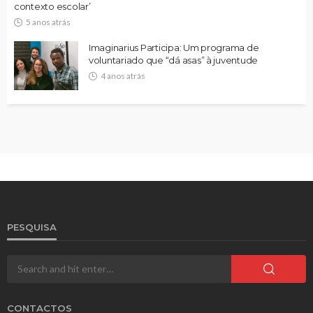
contexto escolar’
5 anos atrás
Imaginarius Participa: Um programa de
voluntariado que “dá asas” à juventude
4 anos atrás
PESQUISA
CONTACTOS