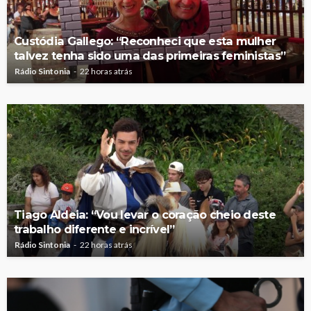
Custódia Gallego: “Reconheci que esta mulher
talvez tenha sido uma das primeiras feministas”
Rádio Sintonia
22 horas atrás
Tiago Aldeia: “Vou levar o coração cheio deste
trabalho diferente e incrível”
Rádio Sintonia
22 horas atrás