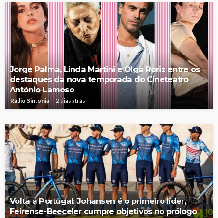
Jorge Palma, Linda Martini e Olga Roriz entre os
destaques da nova temporada do Cineteatro
António Lamoso
Rádio Sintonia
2 dias atrás
Volta a Portugal: Johansen é o primeiro líder,
Feirense-Beeceler cumpre objetivos no prólogo