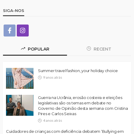
SIGA-NOS
POPULAR
RECENT
Summer travel fashion, your holiday choice
9 anos atrás
Guerra na Ucrânia, erosão costeira e eleições
legislativas são os temas em debate no
Governo de Opinião desta semana com Cristina
Pires e Carlos Seixas
4 anos atrás
Cuidadores de crianças com deficiência debatem ‘Bullying em