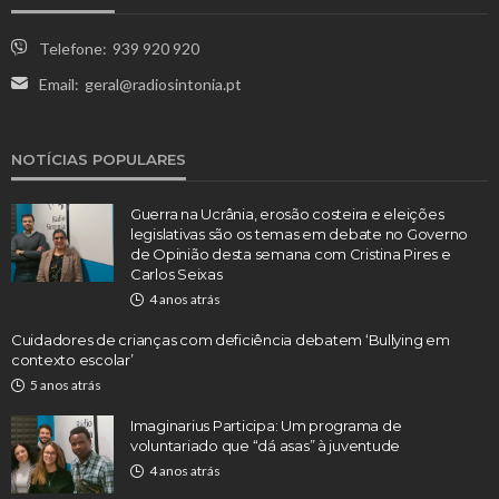
Telefone:
939 920 920
Email:
geral@radiosintonia.pt
NOTÍCIAS POPULARES
Guerra na Ucrânia, erosão costeira e eleições
legislativas são os temas em debate no Governo
de Opinião desta semana com Cristina Pires e
Carlos Seixas
4 anos atrás
Cuidadores de crianças com deficiência debatem ‘Bullying em
contexto escolar’
5 anos atrás
Imaginarius Participa: Um programa de
voluntariado que “dá asas” à juventude
4 anos atrás