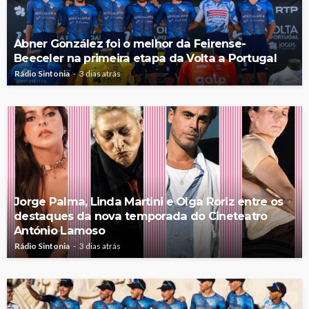
Abner González foi o melhor da Feirense-
Beeceler na primeira etapa da Volta a Portugal
Rádio Sintonia
3 dias atrás
Jorge Palma, Linda Martini e Olga Roriz entre os
destaques da nova temporada do Cineteatro
António Lamoso
Rádio Sintonia
3 dias atrás