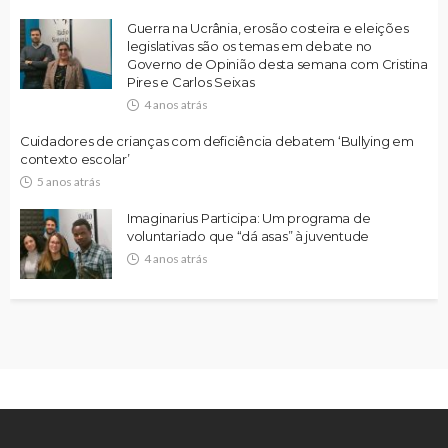
Guerra na Ucrânia, erosão costeira e eleições
legislativas são os temas em debate no
Governo de Opinião desta semana com Cristina
Pires e Carlos Seixas
4 anos atrás
Cuidadores de crianças com deficiência debatem ‘Bullying em
contexto escolar’
5 anos atrás
Imaginarius Participa: Um programa de
voluntariado que “dá asas” à juventude
4 anos atrás