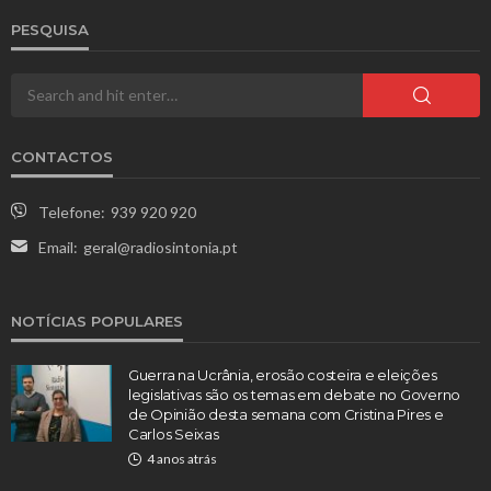
PESQUISA
CONTACTOS
Telefone:
939 920 920
Email:
geral@radiosintonia.pt
NOTÍCIAS POPULARES
Guerra na Ucrânia, erosão costeira e eleições
legislativas são os temas em debate no Governo
de Opinião desta semana com Cristina Pires e
Carlos Seixas
4 anos atrás