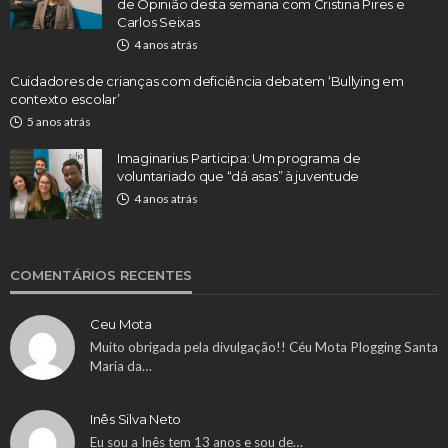
de Opinião desta semana com Cristina Pires e
Carlos Seixas
4 anos atrás
Cuidadores de crianças com deficiência debatem ‘Bullying em
contexto escolar’
5 anos atrás
Imaginarius Participa: Um programa de
voluntariado que “dá asas” à juventude
4 anos atrás
COMENTÁRIOS RECENTES
Ceu Mota
Muito obrigada pela divulgação!! Céu Mota Plogging Santa
Maria da…
Inês Silva Neto
Eu sou a Inês tem 13 anos e sou de…