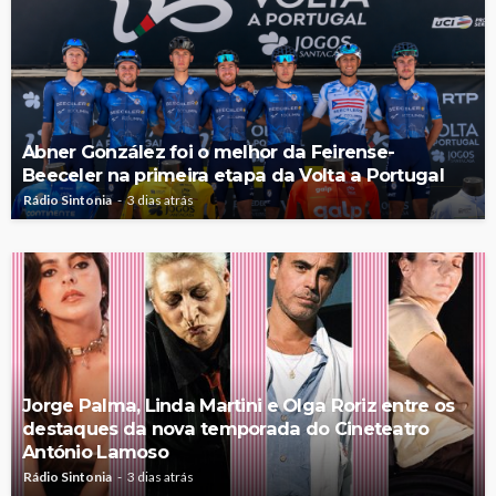
Abner González foi o melhor da Feirense-
Beeceler na primeira etapa da Volta a Portugal
Rádio Sintonia
3 dias atrás
Jorge Palma, Linda Martini e Olga Roriz entre os
destaques da nova temporada do Cineteatro
António Lamoso
Rádio Sintonia
3 dias atrás