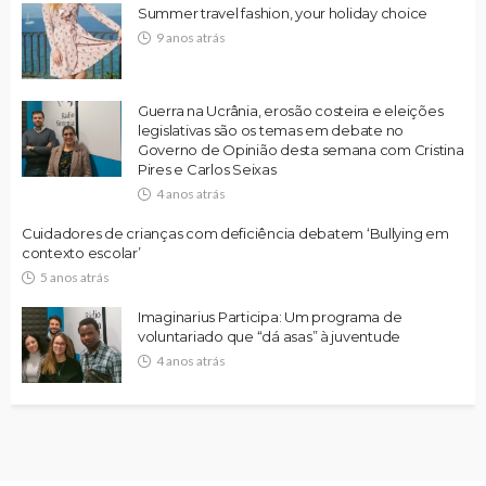
Summer travel fashion, your holiday choice
9 anos atrás
Guerra na Ucrânia, erosão costeira e eleições
legislativas são os temas em debate no
Governo de Opinião desta semana com Cristina
Pires e Carlos Seixas
4 anos atrás
Cuidadores de crianças com deficiência debatem ‘Bullying em
contexto escolar’
5 anos atrás
Imaginarius Participa: Um programa de
voluntariado que “dá asas” à juventude
4 anos atrás