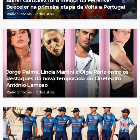
Abner González foi o melhor da Feirense-
Beeceler na primeira etapa da Volta a Portugal
Rádio Sintonia
2 dias atrás
Jorge Palma, Linda Martini e Olga Roriz entre os
destaques da nova temporada do Cineteatro
António Lamoso
Rádio Sintonia
2 dias atrás