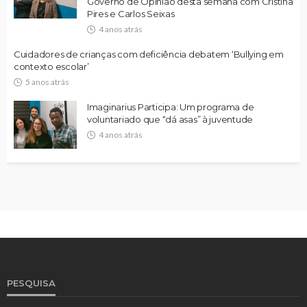
Governo de Opinião desta semana com Cristina
Pires e Carlos Seixas
4 anos atrás
Cuidadores de crianças com deficiência debatem ‘Bullying em
contexto escolar’
5 anos atrás
Imaginarius Participa: Um programa de
voluntariado que “dá asas” à juventude
4 anos atrás
PESQUISA