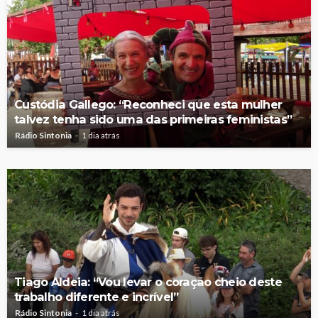
Custódia Gallego: “Reconheci que esta mulher
talvez tenha sido uma das primeiras feministas”
Rádio Sintonia
1 dia atrás
Tiago Aldeia: “Vou levar o coração cheio deste
trabalho diferente e incrível”
Rádio Sintonia
1 dia atrás