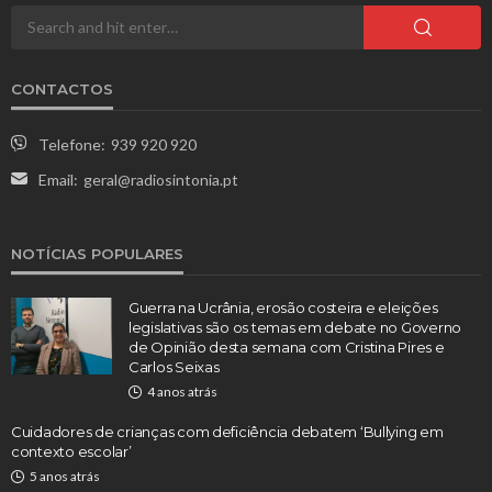
CONTACTOS
Telefone:
939 920 920
Email:
geral@radiosintonia.pt
NOTÍCIAS POPULARES
Guerra na Ucrânia, erosão costeira e eleições
legislativas são os temas em debate no Governo
de Opinião desta semana com Cristina Pires e
Carlos Seixas
4 anos atrás
Cuidadores de crianças com deficiência debatem ‘Bullying em
contexto escolar’
5 anos atrás