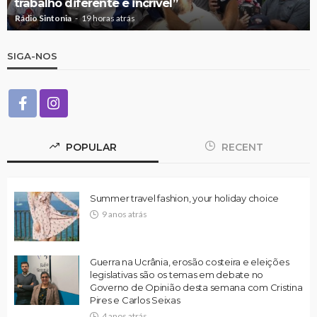
trabalho diferente e incrível”
Rádio Sintonia
19 horas atrás
SIGA-NOS
POPULAR
RECENT
Summer travel fashion, your holiday choice
9 anos atrás
Guerra na Ucrânia, erosão costeira e eleições
legislativas são os temas em debate no
Governo de Opinião desta semana com Cristina
Pires e Carlos Seixas
4 anos atrás