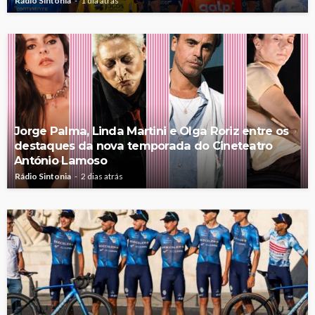
Rádio Sintonia
1 dia atrás
Jorge Palma, Linda Martini e Olga Roriz entre os
destaques da nova temporada do Cineteatro
António Lamoso
Rádio Sintonia
2 dias atrás