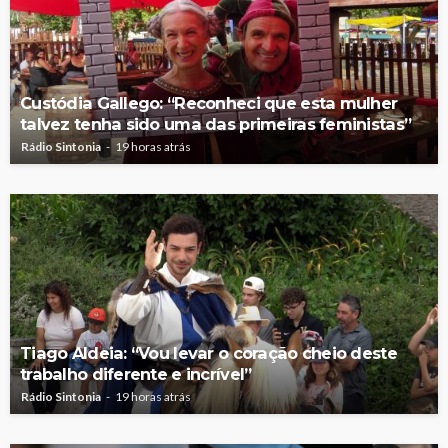
Custódia Gallego: “Reconheci que esta mulher
talvez tenha sido uma das primeiras feministas”
Rádio Sintonia
19 horas atrás
Tiago Aldeia: “Vou levar o coração cheio deste
trabalho diferente e incrível”
Rádio Sintonia
19 horas atrás