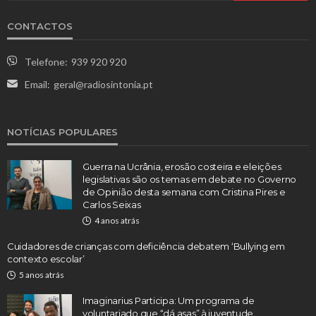
CONTACTOS
Telefone:
939 920 920
Email:
geral@radiosintonia.pt
NOTÍCIAS POPULARES
Guerra na Ucrânia, erosão costeira e eleições
legislativas são os temas em debate no Governo
de Opinião desta semana com Cristina Pires e
Carlos Seixas
4 anos atrás
Cuidadores de crianças com deficiência debatem ‘Bullying em
contexto escolar’
5 anos atrás
Imaginarius Participa: Um programa de
voluntariado que “dá asas” à juventude