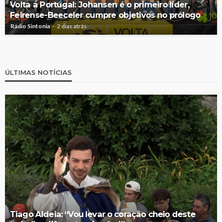
Volta a Portugal: Johansen é o primeiro líder,
Feirense-Beeceler cumpre objetivos no prólogo
Rádio Sintonia
2 dias atrás
ÚLTIMAS NOTÍCIAS
Tiago Aldeia: “Vou levar o coração cheio deste