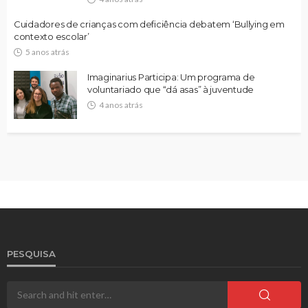
Cuidadores de crianças com deficiência debatem ‘Bullying em
contexto escolar’
5 anos atrás
Imaginarius Participa: Um programa de
voluntariado que “dá asas” à juventude
4 anos atrás
PESQUISA