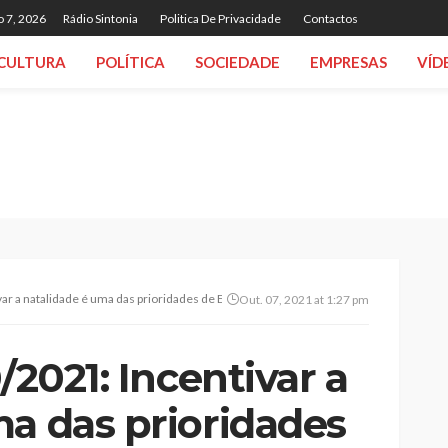
o 7, 2026
Rádio Sintonia
Politica De Privacidade
Contactos
CULTURA
POLÍTICA
SOCIEDADE
EMPRESAS
VÍD
var a natalidade é uma das prioridades de Emídio Sousa para os próximos quatro anos
Out. 07, 2021 at 1:27 pm
/2021: Incentivar a
ma das prioridades