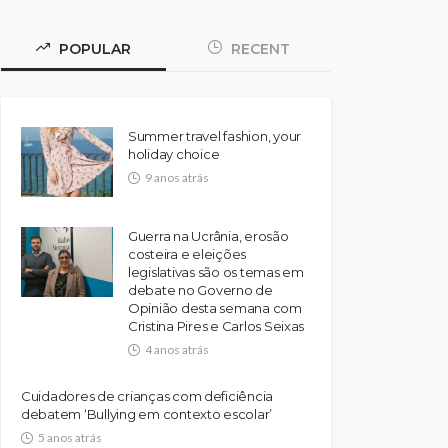
POPULAR
RECENT
Summer travel fashion, your
holiday choice
9 anos atrás
Guerra na Ucrânia, erosão
costeira e eleições
legislativas são os temas em
debate no Governo de
Opinião desta semana com
Cristina Pires e Carlos Seixas
4 anos atrás
Cuidadores de crianças com deficiência
debatem ‘Bullying em contexto escolar’
5 anos atrás