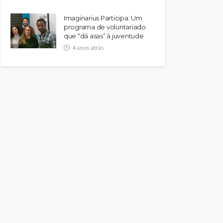
Imaginarius Participa: Um
programa de voluntariado
que “dá asas” à juventude
4 anos atrás