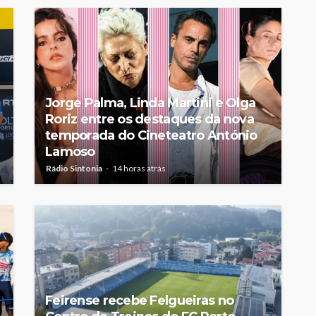
Jorge Palma, Linda Martini e Olga
Roriz entre os destaques da nova
temporada do Cineteatro António
Lamoso
Rádio Sintonia
14 horas atrás
Feirense recebe Felgueiras no