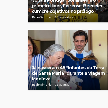
Volta a Portugal: Johansen é o
primeiro líder, Feirense-Beeceler
cumpre objetivos no prólogo
Rádio Sintonia
18 horas atrás
Já nasceram 45 “Infantes da Terra
de Santa Maria” durante a Viagem
Medieval
Rádio Sintonia
2 dias atrás