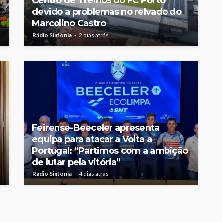
Centro de Treinos do FC Porto
devido a problemas no relvado do
Marcolino Castro
Rádio Sintonia
2 dias atrás
Feirense-Beeceler apresenta
equipa para atacar a Volta a
Portugal: “Partimos com a ambição
de lutar pela vitória”
Rádio Sintonia
4 dias atrás