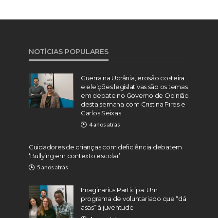
NOTÍCIAS POPULARES
Guerra na Ucrânia, erosão costeira
e eleições legislativas são os temas
em debate no Governo de Opinião
desta semana com Cristina Pires e
Carlos Seixas
4 anos atrás
Cuidadores de crianças com deficiência debatem
‘Bullying em contexto escolar’
5 anos atrás
Imaginarius Participa: Um
programa de voluntariado que “dá
asas” à juventude