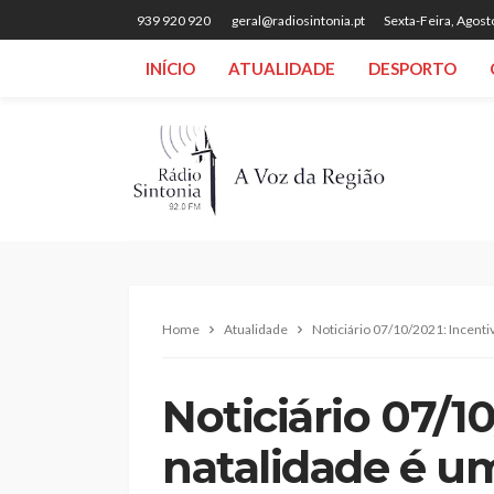
939 920 920
geral@radiosintonia.pt
Sexta-Feira, Agost
INÍCIO
ATUALIDADE
DESPORTO
Home
Atualidade
Noticiário 07/10/2021: Incenti
Noticiário 07/10
natalidade é u