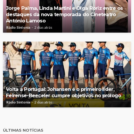
Jorge Palma, Linda Martini e Olga Roriz entre os
destaques da nova temporada do Cineteatro
António Lamoso
Rádio Sintonia
2 dias atrás
Volta a Portugal: Johansen é o primeiro líder,
Feirense-Beeceler cumpre objetivos no prólogo
Rádio Sintonia
2 dias atrás
ÚLTIMAS NOTÍCIAS