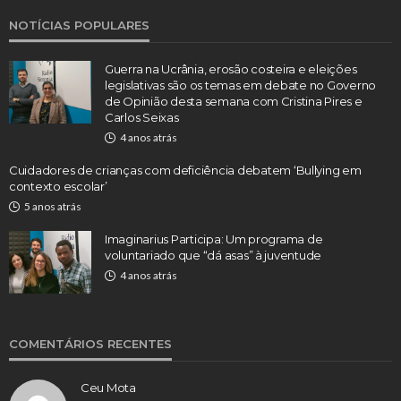
NOTÍCIAS POPULARES
Guerra na Ucrânia, erosão costeira e eleições
legislativas são os temas em debate no Governo
de Opinião desta semana com Cristina Pires e
Carlos Seixas
4 anos atrás
Cuidadores de crianças com deficiência debatem ‘Bullying em
contexto escolar’
5 anos atrás
Imaginarius Participa: Um programa de
voluntariado que “dá asas” à juventude
4 anos atrás
COMENTÁRIOS RECENTES
Ceu Mota