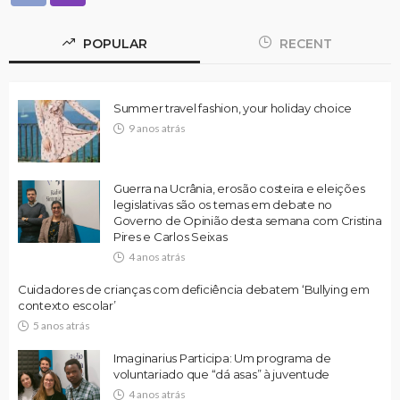
POPULAR
RECENT
Summer travel fashion, your holiday choice
9 anos atrás
Guerra na Ucrânia, erosão costeira e eleições
legislativas são os temas em debate no
Governo de Opinião desta semana com Cristina
Pires e Carlos Seixas
4 anos atrás
Cuidadores de crianças com deficiência debatem ‘Bullying em
contexto escolar’
5 anos atrás
Imaginarius Participa: Um programa de
voluntariado que “dá asas” à juventude
4 anos atrás