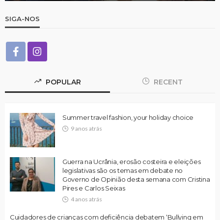
SIGA-NOS
POPULAR
RECENT
Summer travel fashion, your holiday choice
9 anos atrás
Guerra na Ucrânia, erosão costeira e eleições
legislativas são os temas em debate no
Governo de Opinião desta semana com Cristina
Pires e Carlos Seixas
4 anos atrás
Cuidadores de crianças com deficiência debatem ‘Bullying em