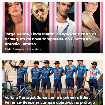
Jorge Palma, Linda Martini e Olga Roriz entre os
destaques da nova temporada do Cineteatro
António Lamoso
Rádio Sintonia
2 dias atrás
Volta a Portugal: Johansen é o primeiro líder,
Feirense-Beeceler cumpre objetivos no prólogo