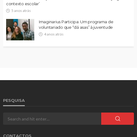
contexto escolar’
5 anos atrás
Imaginarius Participa: Um programa de
voluntariado que “dá asas” à juventude
4 anos atrás
PESQUISA
CONTACTOS