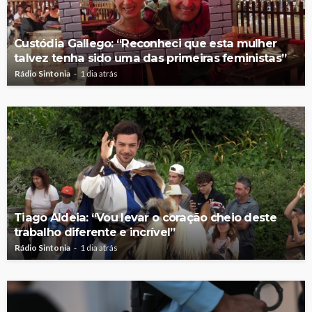
Custódia Gallego: “Reconheci que esta mulher
talvez tenha sido uma das primeiras feministas”
Rádio Sintonia
1 dia atrás
Tiago Aldeia: “Vou levar o coração cheio deste
trabalho diferente e incrível”
Rádio Sintonia
1 dia atrás