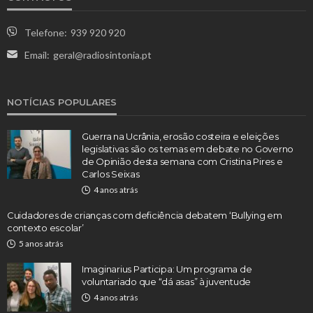
Telefone:
939 920 920
Email:
geral@radiosintonia.pt
NOTÍCIAS POPULARES
Guerra na Ucrânia, erosão costeira e eleições
legislativas são os temas em debate no Governo
de Opinião desta semana com Cristina Pires e
Carlos Seixas
4 anos atrás
Cuidadores de crianças com deficiência debatem ‘Bullying em
contexto escolar’
5 anos atrás
Imaginarius Participa: Um programa de
voluntariado que “dá asas” à juventude
4 anos atrás