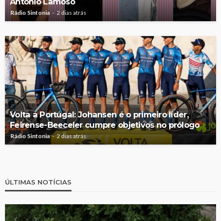
António Lamoso
Rádio Sintonia
2 dias atrás
Volta a Portugal: Johansen é o primeiro líder,
Feirense-Beeceler cumpre objetivos no prólogo
Rádio Sintonia
2 dias atrás
ÚLTIMAS NOTÍCIAS