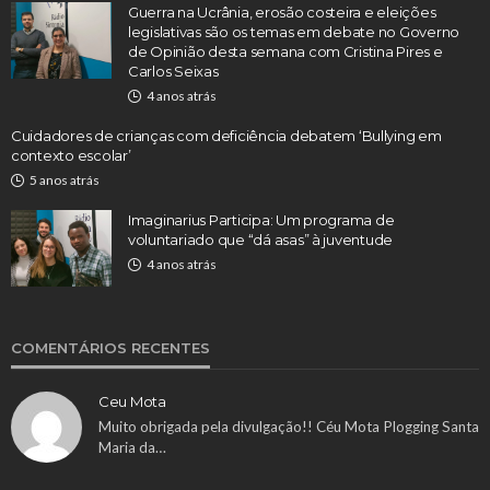
Guerra na Ucrânia, erosão costeira e eleições
legislativas são os temas em debate no Governo
de Opinião desta semana com Cristina Pires e
Carlos Seixas
4 anos atrás
Cuidadores de crianças com deficiência debatem ‘Bullying em
contexto escolar’
5 anos atrás
Imaginarius Participa: Um programa de
voluntariado que “dá asas” à juventude
4 anos atrás
COMENTÁRIOS RECENTES
Ceu Mota
Muito obrigada pela divulgação!! Céu Mota Plogging Santa
Maria da…