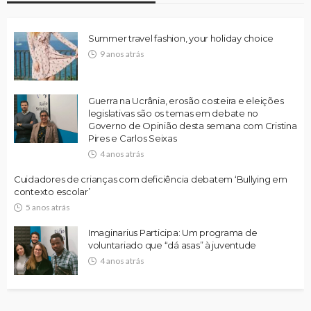
Summer travel fashion, your holiday choice
9 anos atrás
Guerra na Ucrânia, erosão costeira e eleições
legislativas são os temas em debate no
Governo de Opinião desta semana com Cristina
Pires e Carlos Seixas
4 anos atrás
Cuidadores de crianças com deficiência debatem ‘Bullying em
contexto escolar’
5 anos atrás
Imaginarius Participa: Um programa de
voluntariado que “dá asas” à juventude
4 anos atrás