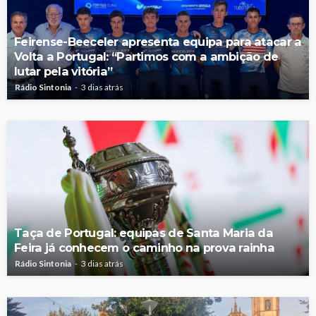
Feirense-Beeceler apresenta equipa para atacar a
Volta a Portugal: “Partimos com a ambição de
lutar pela vitória”
Rádio Sintonia
3 dias atrás
Taça de Portugal: equipas de Santa Maria da
Feira já conhecem o caminho na prova rainha
Rádio Sintonia
3 dias atrás