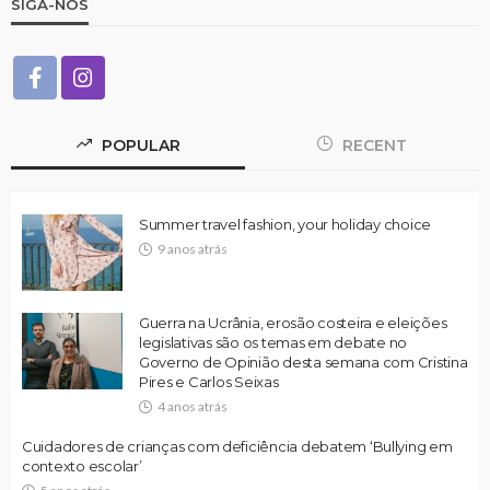
SIGA-NOS
POPULAR
RECENT
Summer travel fashion, your holiday choice
9 anos atrás
Guerra na Ucrânia, erosão costeira e eleições
legislativas são os temas em debate no
Governo de Opinião desta semana com Cristina
Pires e Carlos Seixas
4 anos atrás
Cuidadores de crianças com deficiência debatem ‘Bullying em
contexto escolar’