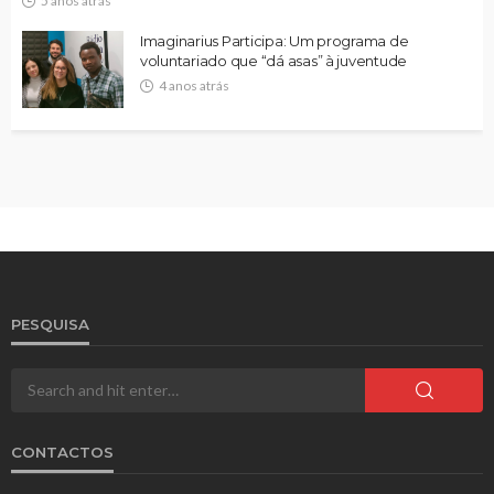
5 anos atrás
Imaginarius Participa: Um programa de
voluntariado que “dá asas” à juventude
4 anos atrás
PESQUISA
CONTACTOS