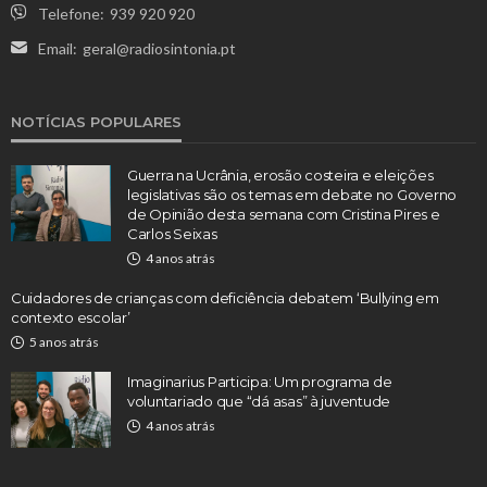
Telefone:
939 920 920
Email:
geral@radiosintonia.pt
NOTÍCIAS POPULARES
Guerra na Ucrânia, erosão costeira e eleições
legislativas são os temas em debate no Governo
de Opinião desta semana com Cristina Pires e
Carlos Seixas
4 anos atrás
Cuidadores de crianças com deficiência debatem ‘Bullying em
contexto escolar’
5 anos atrás
Imaginarius Participa: Um programa de
voluntariado que “dá asas” à juventude
4 anos atrás