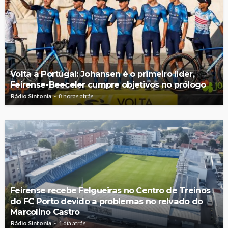
Volta a Portugal: Johansen é o primeiro líder,
Feirense-Beeceler cumpre objetivos no prólogo
Rádio Sintonia
8 horas atrás
Feirense recebe Felgueiras no Centro de Treinos
do FC Porto devido a problemas no relvado do
Marcolino Castro
Rádio Sintonia
1 dia atrás