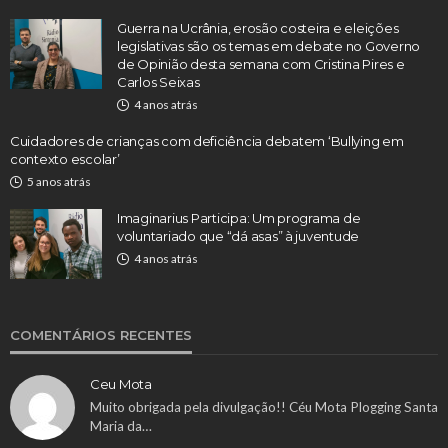
Guerra na Ucrânia, erosão costeira e eleições
legislativas são os temas em debate no Governo
de Opinião desta semana com Cristina Pires e
Carlos Seixas
4 anos atrás
Cuidadores de crianças com deficiência debatem ‘Bullying em
contexto escolar’
5 anos atrás
Imaginarius Participa: Um programa de
voluntariado que “dá asas” à juventude
4 anos atrás
COMENTÁRIOS RECENTES
Ceu Mota
Muito obrigada pela divulgação!! Céu Mota Plogging Santa
Maria da…