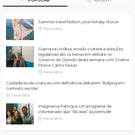
Summer travel fashion, your holiday choice
9 anos atrás
Guerra na Ucrânia, erosão costeira e eleições
legislativas são os temas em debate no
Governo de Opinião desta semana com Cristina
Pires e Carlos Seixas
4 anos atrás
Cuidadores de crianças com deficiência debatem ‘Bullying em
contexto escolar’
5 anos atrás
Imaginarius Participa: Um programa de
voluntariado que “dá asas” à juventude
4 anos atrás