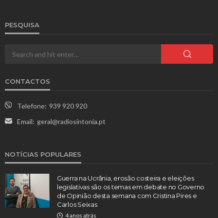
PESQUISA
CONTACTOS
Telefone:
939 920 920
Email:
geral@radiosintonia.pt
NOTÍCIAS POPULARES
Guerra na Ucrânia, erosão costeira e eleições
legislativas são os temas em debate no Governo
de Opinião desta semana com Cristina Pires e
Carlos Seixas
4 anos atrás