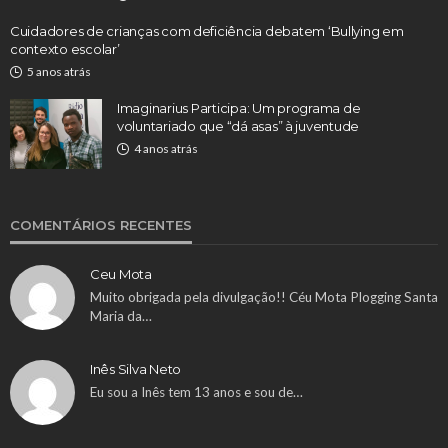
Cuidadores de crianças com deficiência debatem ‘Bullying em
contexto escolar’
5 anos atrás
Imaginarius Participa: Um programa de
voluntariado que “dá asas” à juventude
4 anos atrás
COMENTÁRIOS RECENTES
Ceu Mota
Muito obrigada pela divulgação!! Céu Mota Plogging Santa
Maria da…
Inês Silva Neto
Eu sou a Inês tem 13 anos e sou de…