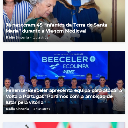
Já nasceram 45 “Infantes da Terra de Santa
Maria” durante a Viagem Medieval
Rádio Sintonia
1 dia atrás
Feirense-Beeceler apresenta equipa para atacar a
Volta a Portugal: “Partimos com a ambição de
lutar pela vitória”
Rádio Sintonia
3 dias atrás