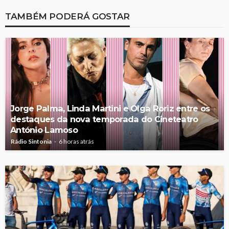
TAMBÉM PODERÁ GOSTAR
Jorge Palma, Linda Martini e Olga Roriz entre os
destaques da nova temporada do Cineteatro
António Lamoso
Rádio Sintonia
6 horas atrás