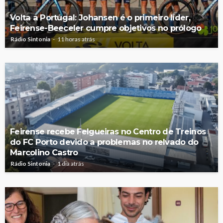
Volta a Portugal: Johansen é o primeiro líder,
Feirense-Beeceler cumpre objetivos no prólogo
Rádio Sintonia
11 horas atrás
Feirense recebe Felgueiras no Centro de Treinos
do FC Porto devido a problemas no relvado do
Marcolino Castro
Rádio Sintonia
1 dia atrás