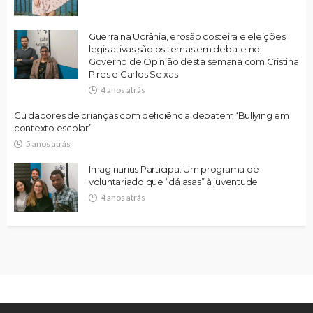
Guerra na Ucrânia, erosão costeira e eleições
legislativas são os temas em debate no
Governo de Opinião desta semana com Cristina
Pires e Carlos Seixas
4 anos atrás
Cuidadores de crianças com deficiência debatem ‘Bullying em
contexto escolar’
5 anos atrás
Imaginarius Participa: Um programa de
voluntariado que “dá asas” à juventude
4 anos atrás