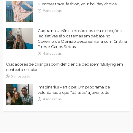
Summer travel fashion, your holiday choice
9 anos atrás
Guerra na Ucrânia, erosão costeira e eleições
legislativas são os temas em debate no
Governo de Opinião desta semana com Cristina
Pires e Carlos Seixas
4 anos atrás
Cuidadores de crianças com deficiência debatem ‘Bullying em
contexto escolar’
5 anos atrás
Imaginarius Participa: Um programa de
voluntariado que “dá asas” à juventude
4 anos atrás