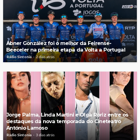
Abner González foi o melhor da Feirense-
Beeceler na primeira etapa da Volta a Portugal
Rádio Sintonia
2 dias atrás
Jorge Palma, Linda Martini e Olga Roriz entre os
destaques da nova temporada do Cineteatro
António Lamoso
Rádio Sintonia
3 dias atrás