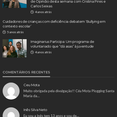
de Opinião desta semana com Cristina Pires e
Carlos Seixas
4 anos atrás
Cuidadores de crianças com deficiência debatem ‘Bullying em
contexto escolar’
5 anos atrás
Imaginarius Participa: Um programa de
voluntariado que “dá asas” à juventude
4 anos atrás
COMENTÁRIOS RECENTES
Ceu Mota
Muito obrigada pela divulgação!! Céu Mota Plogging Santa
Maria da…
Inês Silva Neto
Eu sou a Inês tem 13 anos e sou de…