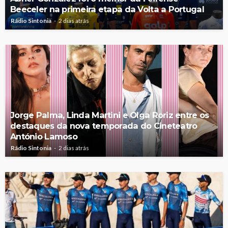
Beeceler na primeira etapa da Volta a Portugal
Rádio Sintonia
2 dias atrás
Jorge Palma, Linda Martini e Olga Roriz entre os
destaques da nova temporada do Cineteatro
António Lamoso
Rádio Sintonia
2 dias atrás