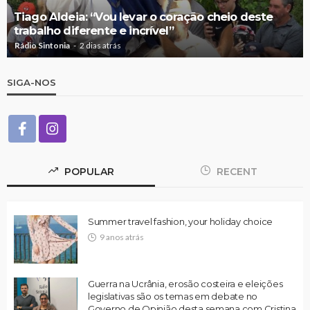
Tiago Aldeia: “Vou levar o coração cheio deste
trabalho diferente e incrível”
Rádio Sintonia
2 dias atrás
SIGA-NOS
POPULAR
RECENT
Summer travel fashion, your holiday choice
9 anos atrás
Guerra na Ucrânia, erosão costeira e eleições
legislativas são os temas em debate no
Governo de Opinião desta semana com Cristina