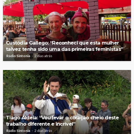
Custódia Gallego: “Reconheci que esta mulher
talvez tenha sido uma das primeiras feministas”
Rádio Sintonia
2 dias atrás
Tiago Aldeia: “Vou levar o coração cheio deste
trabalho diferente e incrível”
Rádio Sintonia
2 dias atrás