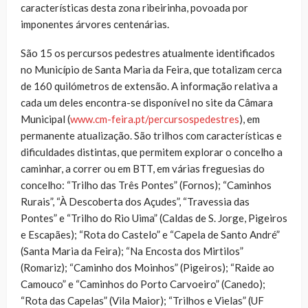
características desta zona ribeirinha, povoada por
imponentes árvores centenárias.
São 15 os percursos pedestres atualmente identificados
no Município de Santa Maria da Feira, que totalizam cerca
de 160 quilómetros de extensão. A informação relativa a
cada um deles encontra-se disponível no site da Câmara
Municipal (
www.cm-feira.pt/percursospedestres
), em
permanente atualização. São trilhos com características e
dificuldades distintas, que permitem explorar o concelho a
caminhar, a correr ou em BTT, em várias freguesias do
concelho: “Trilho das Três Pontes” (Fornos); “Caminhos
Rurais”, “À Descoberta dos Açudes”, “Travessia das
Pontes” e “Trilho do Rio Uima” (Caldas de S. Jorge, Pigeiros
e Escapães); “Rota do Castelo” e “Capela de Santo André”
(Santa Maria da Feira); “Na Encosta dos Mirtilos”
(Romariz); “Caminho dos Moinhos” (Pigeiros); “Raide ao
Camouco” e “Caminhos do Porto Carvoeiro” (Canedo);
“Rota das Capelas” (Vila Maior); “Trilhos e Vielas” (UF